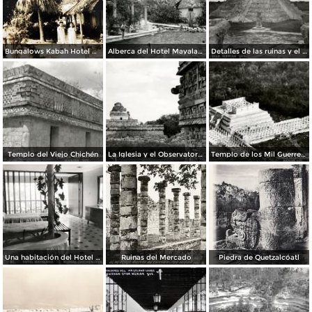
Bungalows Kabah Hotel Mayaland.
Alberca del Hotel Mayaland
Detalles de las ruinas y el castillo
Templo del Viejo Chichén
La Iglesia y el Observatorio
Templo de los Mil Guerreros
Una habitación del Hotel Mayaland
Ruinas del Mercado
Piedra de Quetzalcóatl