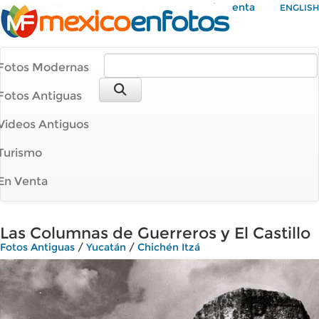
Mi Cuenta
ENGLISH
Fotos Modernas
Fotos Antiguas
Videos Antiguos
Turismo
En Venta
Las Columnas de Guerreros y El Castillo
Fotos Antiguas
/
Yucatán
/
Chichén Itzá