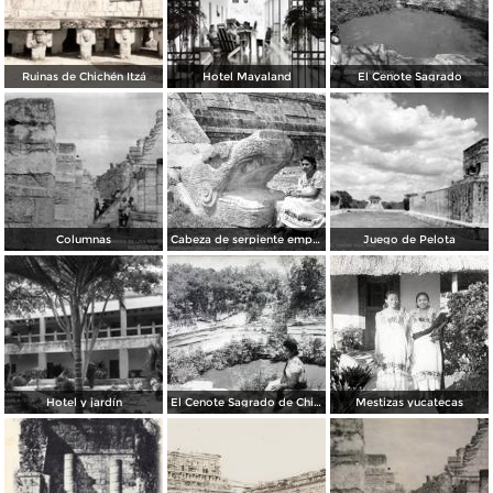
Ruinas de Chichén Itzá
Hotel Mayaland
El Cenote Sagrado
Columnas
Cabeza de serpiente emplumada (Quetzalcóatl)
Juego de Pelota
Hotel y jardín
El Cenote Sagrado de Chichen Itza Yucatan
Mestizas yucatecas