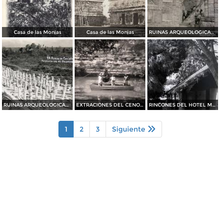
Casa de las Monjas
Casa de las Monjas
RUINAS ARQUEOLOGICAS Las Columnas
RUINAS ARQUEOLOGICAS El templo de las mil Columnas
EXTRACIONES DEL CENOTE SAGRADO
RINCONES DEL HOTEL MAYALAND
1
2
3
Siguiente