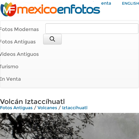
Mi Cuenta
ENGLISH
Fotos Modernas
Fotos Antiguas
Videos Antiguos
Turismo
En Venta
Volcán Iztaccíhuatl
Fotos Antiguas
/
Volcanes
/
Iztaccíhuatl