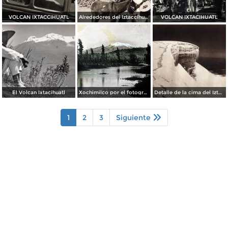
VOLCAN IXTACCIHUATL
Alrededores del Iztaccíhuatl
VOLCAN IXTACIHUATL
El Volcan Ixtacihuatl
Xochimilco por el fotografo HUGO BREHME
Detalle de la cima del Iztaccíhuatl (circa 1920)
1
2
3
Siguiente