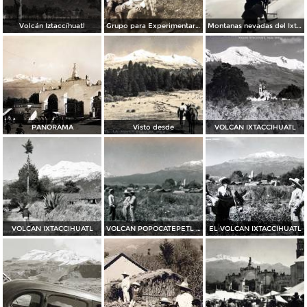
Volcán Iztaccíhuatl
Grupo para Experimentar los rayos cosmicos en la caja de agua del volcan Ixtaccihuatl fechada en 1931
Montanas nevadas del Ixtacihuatl
PANORAMA
Visto desde
VOLCAN IXTACCIHUATL
VOLCAN IXTACCIHUATL
VOLCAN POPOCATEPETL E IXTACCIHUATL
EL VOLCAN IXTACCIHUATL