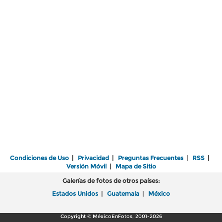
Condiciones de Uso
|
Privacidad
|
Preguntas Frecuentes
|
RSS
|
Versión Móvil
|
Mapa de Sitio
Galerías de fotos de otros países:
Estados Unidos
|
Guatemala
|
México
Copyright © MéxicoEnFotos, 2001-2026