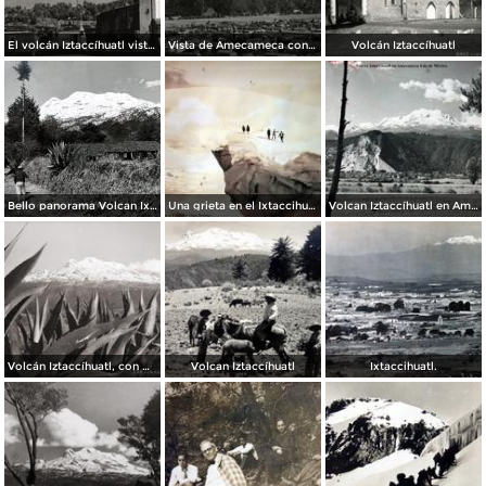
El volcán Iztaccíhuatl visto desde Tlalmanalco
Vista de Amecameca con el volcán Iztaccíhuatl al fondo
Volcán Iztaccíhuatl
Bello panorama Volcan Ixtaccihuatl en Amecameca, Edo de México
Una grieta en el Ixtaccihuatl por el Fotógrafo Hugo Brehme.
Volcan Iztaccíhuatl en Amecameca Edo de México.
Volcán Iztaccíhuatl, con magueyes
Volcan Iztaccíhuatl
Ixtaccihuatl.