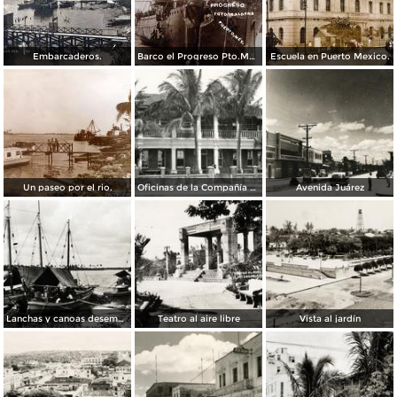
Embarcaderos.
Barco el Progreso Pto.Mexico.
Escuela en Puerto Mexico.
Un paseo por el rio.
Oficinas de la Compañía El Águila
Avenida Juárez
Lanchas y canoas desembarcando
Teatro al aire libre
Vista al jardín