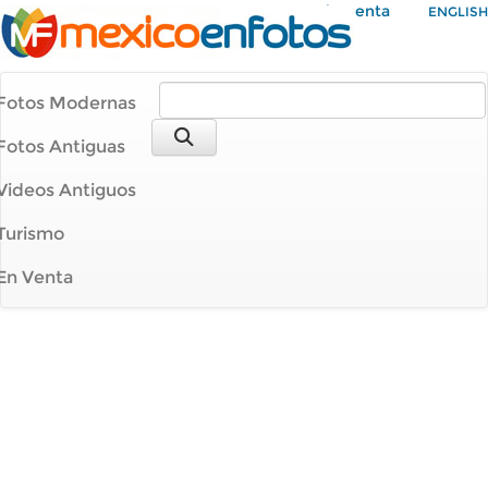
Mi Cuenta
ENGLISH
Fotos Modernas
Fotos Antiguas
Videos Antiguos
Turismo
En Venta