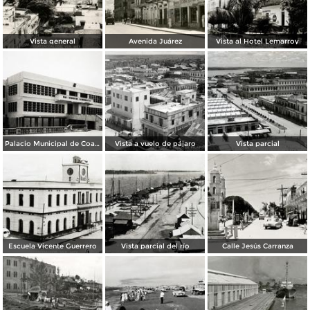
Vista general
Avenida Juárez
Vista al Hotel Lemarroy
Palacio Municipal de Coatzacoalcos
Vista a vuelo de pájaro
Vista parcial
Escuela Vicente Guerrero
Vista parcial del río
Calle Jesús Carranza