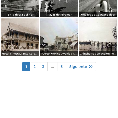
En la ribera del río
Playas de Miramar
Muelles de Coatzacoalcos
Hotel y Restaurante Colon Puero Mexico Coatzacoalcos, Veracruz.
Puerto Mexico Avenida Corregidora ( Circulada el 4 de junio de 1932 ).
Chinchorros en accion Puerto Mexico ( Circulada el 20 de Octubre de 1927 ).
1
2
3
...
5
Siguiente