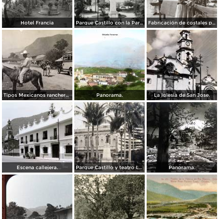
Hotel Francia
Parque Castillo con la Parroquia
Fabricación de costales para café en la compañía Santa Getrudis
Tipos Mexicanos ranchero motivo tipico..
Panorama.
La Iglesia de San Jose.
Escena callejera.
Parque Castillo y teatro Llave.
Panorama.