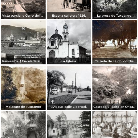
Vista parcial y Cerro del Borrego
Escena callejera 1926.
La presa de Tuxpango.
Panorama. ( Circulada el 3 de Noviembre de 1929 ).
La Iglesia.
Calzada de La Concordia.
Malacate de Tuxpango
Antigua calle Libertad.
Cascada El Salto en Orizaba, Veracruz por el Fotógrafo Hugo Brehme.