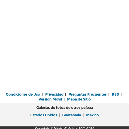
Condiciones de Uso
|
Privacidad
|
Preguntas Frecuentes
|
RSS
|
Versión Móvil
|
Mapa de Sitio
Galerías de fotos de otros países:
Estados Unidos
|
Guatemala
|
México
Copyright © MéxicoEnFotos, 2001-2026