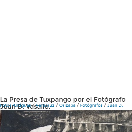
La Presa de Tuxpango por el Fotógrafo
Juan D. Vasallo.
Fotos Antiguas
/
Veracruz
/
Orizaba
/
Fotógrafos
/
Juan D.
Vasallo