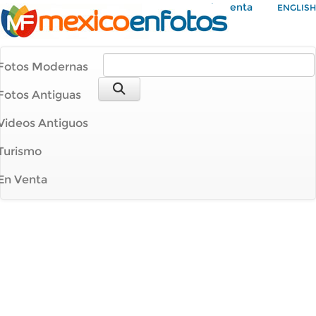
Mi Cuenta
ENGLISH
Fotos Modernas
Fotos Antiguas
Videos Antiguos
Turismo
En Venta