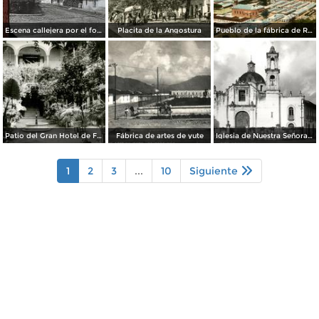
Escena callejera por el fotografo William H. Rau..
Placita de la Angostura
Pueblo de la fábrica de Río Blanco
Patio del Gran Hotel de Francia
Fábrica de artes de yute
Iglesia de Nuestra Señora de los Dolores
1
2
3
...
10
Siguiente