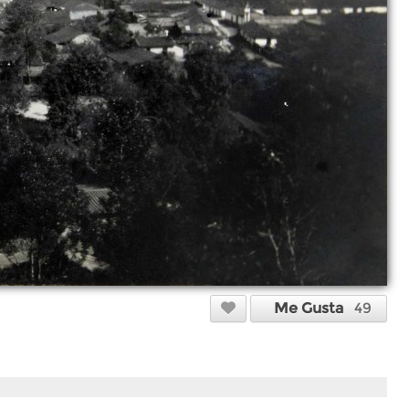
Me Gusta
49