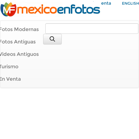
Mi Cuenta
ENGLISH
Fotos Modernas
Fotos Antiguas
Videos Antiguos
Turismo
En Venta