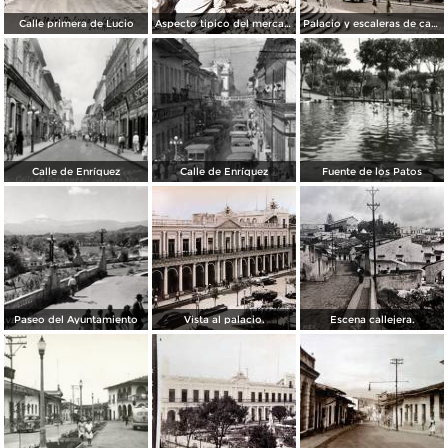
Calle primera de Lucio
Aspecto tipico del mercado ( Circulada el 24 de Junio de 1940 ).
Palacio y escaleras de catedral.
Calle de Enríquez
Calle de Enríquez
Fuente de los Patos
Paseo del Ayuntamiento
Vista al palacio.
Escena callejera.