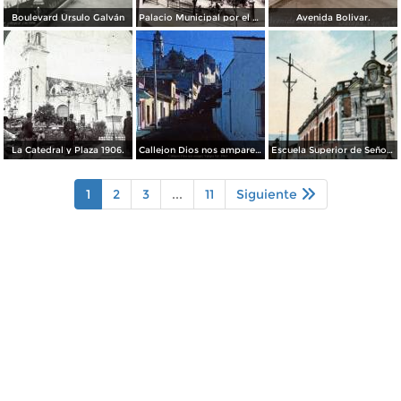
Boulevard Úrsulo Galván
Palacio Municipal por el Fotógrafo Abel Briquet.
Avenida Bolivar.
La Catedral y Plaza 1906.
Callejon Dios nos ampare Xalapa Ver. 1963
Escuela Superior de Señoritas
1
2
3
...
11
Siguiente