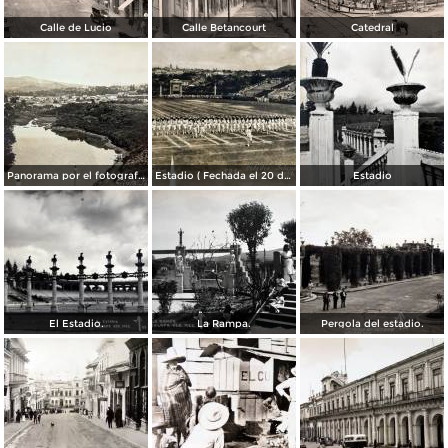
Calle de Lucio
Calle Betancourt
Catedral
Panorama por el fotografo R M Mateos. ( Circulada el 27 de Septiembre de 1936 ).
Estadio ( Fechada el 20 de Septiembre de 1928 ).
Estadio
El Estadio.
La Rampa.
Pergola del estadio.