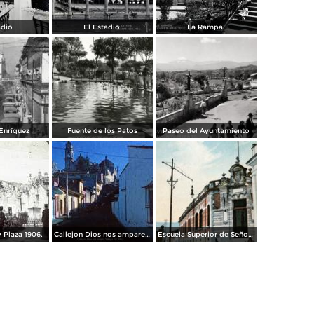
adio
El Estadio.
La Rampa.
 Enríquez
Fuente de los Patos
Paseo del Ayuntamiento
y Plaza 1906.
Callejon Dios nos ampare Xalapa Ver. 1963
Escuela Superior de Señoritas