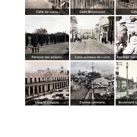
Calle de Lucio
Calle Betancourt
Cat
Pergola del estadio.
Calle primera de Lucio
Vista al palacio.
Escena callejera.
Boulevard Ú