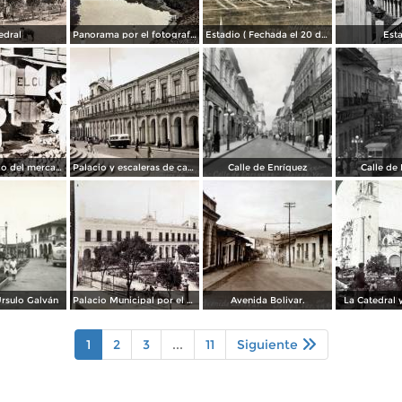
edral
Panorama por el fotografo R M Mateos. ( Circulada el 27 de Septiembre de 1936 ).
Estadio ( Fechada el 20 de Septiembre de 1928 ).
Est
Aspecto tipico del mercado ( Circulada el 24 de Junio de 1940 ).
Palacio y escaleras de catedral.
Calle de Enríquez
Calle de
rsulo Galván
Palacio Municipal por el Fotógrafo Abel Briquet.
Avenida Bolivar.
La Catedral 
1
2
3
...
11
Siguiente