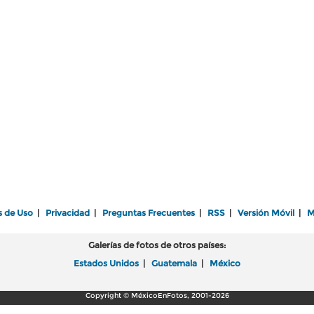
s de Uso
|
Privacidad
|
Preguntas Frecuentes
|
RSS
|
Versión Móvil
|
M
Galerías de fotos de otros países:
Estados Unidos
|
Guatemala
|
México
Copyright © MéxicoEnFotos, 2001-2026