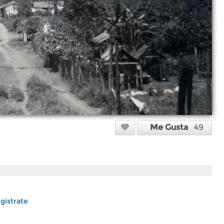
Me Gusta
49
gístrate