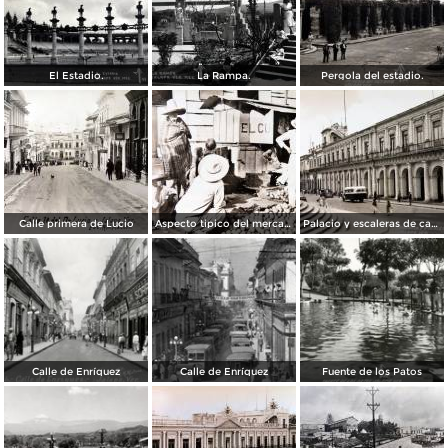
El Estadio.
La Rampa.
Pergola del estadio.
Calle primera de Lucio
Aspecto tipico del mercado ( Circulada el 24 de Junio de 1940 ).
Palacio y escaleras de catedral.
Calle de Enríquez
Calle de Enríquez
Fuente de los Patos