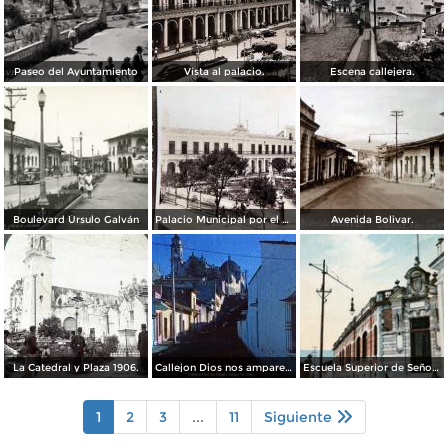
Paseo del Ayuntamiento
Vista al palacio.
Escena callejera.
Boulevard Úrsulo Galván
Palacio Municipal por el Fotógrafo Abel Briquet.
Avenida Bolivar.
La Catedral y Plaza 1906.
Callejon Dios nos ampare Xalapa Ver. 1963
Escuela Superior de Señoritas
1
2
3
...
11
Siguiente