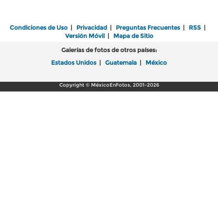
Condiciones de Uso
|
Privacidad
|
Preguntas Frecuentes
|
RSS
|
Versión Móvil
|
Mapa de Sitio
Galerías de fotos de otros países:
Estados Unidos
|
Guatemala
|
México
Copyright © MéxicoEnFotos, 2001-2026