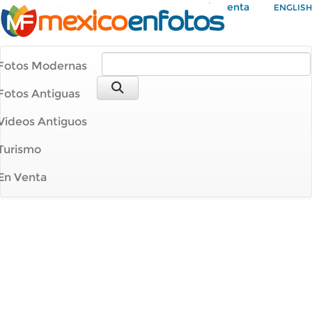
Mi Cuenta
ENGLISH
Fotos Modernas
Fotos Antiguas
Videos Antiguos
Turismo
En Venta