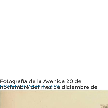
Fotografía de la Avenida 20 de
noviembre del mes de diciembre de
Fotos Antiguas
/
Veracruz
/
Xalapa
1929