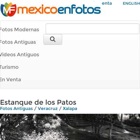
Mi Cuenta
ENGLISH
Fotos Modernas
Fotos Antiguas
Videos Antiguos
Turismo
En Venta
Estanque de los Patos
Fotos Antiguas
/
Veracruz
/
Xalapa