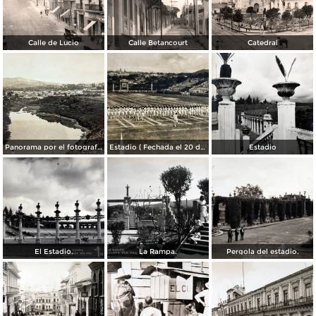
Calle de Lucio
Calle Betancourt
Catedral
Panorama por el fotografo R M Mateos. ( Circulada el 27 de Septiembre de 1936 ).
Estadio ( Fechada el 20 de Septiembre de 1928 ).
Estadio
El Estadio.
La Rampa.
Pergola del estadio.