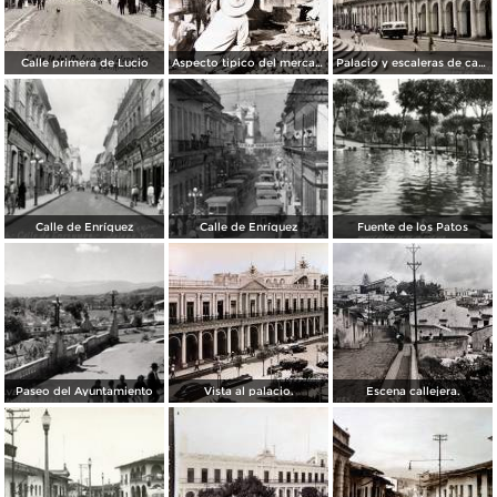
Calle primera de Lucio
Aspecto tipico del mercado ( Circulada el 24 de Junio de 1940 ).
Palacio y escaleras de catedral.
Calle de Enríquez
Calle de Enríquez
Fuente de los Patos
Paseo del Ayuntamiento
Vista al palacio.
Escena callejera.