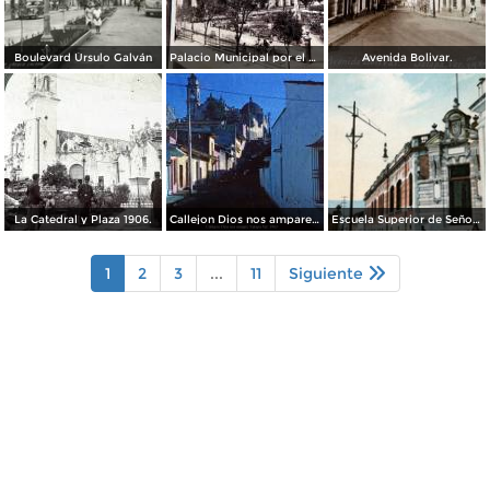
Boulevard Úrsulo Galván
Palacio Municipal por el Fotógrafo Abel Briquet.
Avenida Bolivar.
La Catedral y Plaza 1906.
Callejon Dios nos ampare Xalapa Ver. 1963
Escuela Superior de Señoritas
1
2
3
...
11
Siguiente