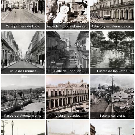
Calle primera de Lucio
Aspecto tipico del mercado ( Circulada el 24 de Junio de 1940 ).
Palacio y escaleras de catedral.
Calle de Enríquez
Calle de Enríquez
Fuente de los Patos
Paseo del Ayuntamiento
Vista al palacio.
Escena callejera.