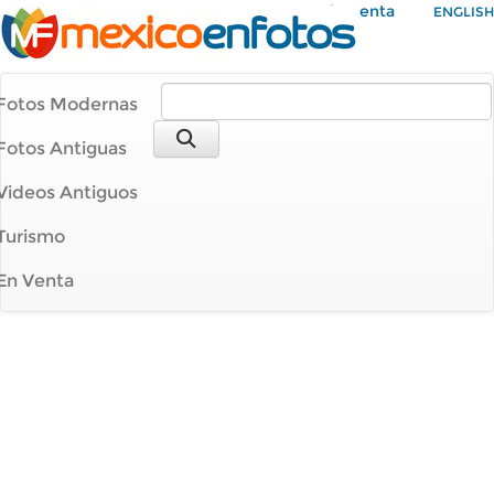
Mi Cuenta
ENGLISH
Fotos Modernas
Fotos Antiguas
Videos Antiguos
Turismo
En Venta