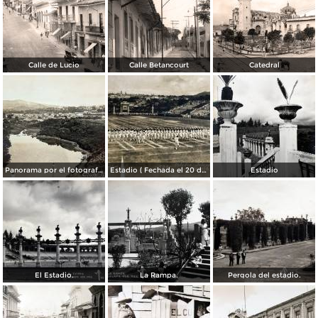
Calle de Lucio
Calle Betancourt
Catedral
Panorama por el fotografo R M Mateos. ( Circulada el 27 de Septiembre de 1936 ).
Estadio ( Fechada el 20 de Septiembre de 1928 ).
Estadio
El Estadio.
La Rampa.
Pergola del estadio.