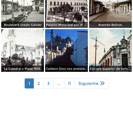
Boulevard Úrsulo Galván
Palacio Municipal por el Fotógrafo Abel Briquet.
Avenida Bolivar.
La Catedral y Plaza 1906.
Callejon Dios nos ampare Xalapa Ver. 1963
Escuela Superior de Señoritas
1
2
3
...
11
Siguiente