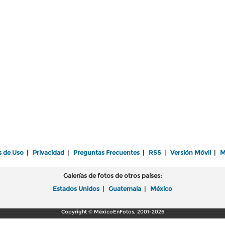
s de Uso
|
Privacidad
|
Preguntas Frecuentes
|
RSS
|
Versión Móvil
|
M
Galerías de fotos de otros países:
Estados Unidos
|
Guatemala
|
México
Copyright © MéxicoEnFotos, 2001-2026