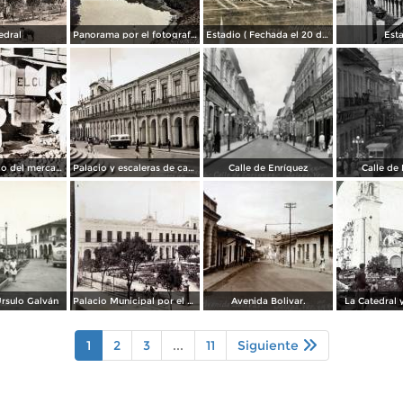
edral
Panorama por el fotografo R M Mateos. ( Circulada el 27 de Septiembre de 1936 ).
Estadio ( Fechada el 20 de Septiembre de 1928 ).
Est
Aspecto tipico del mercado ( Circulada el 24 de Junio de 1940 ).
Palacio y escaleras de catedral.
Calle de Enríquez
Calle de
rsulo Galván
Palacio Municipal por el Fotógrafo Abel Briquet.
Avenida Bolivar.
La Catedral 
1
2
3
...
11
Siguiente