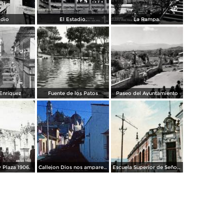
adio
El Estadio.
La Rampa.
 Enríquez
Fuente de los Patos
Paseo del Ayuntamiento
y Plaza 1906.
Callejon Dios nos ampare Xalapa Ver. 1963
Escuela Superior de Señoritas