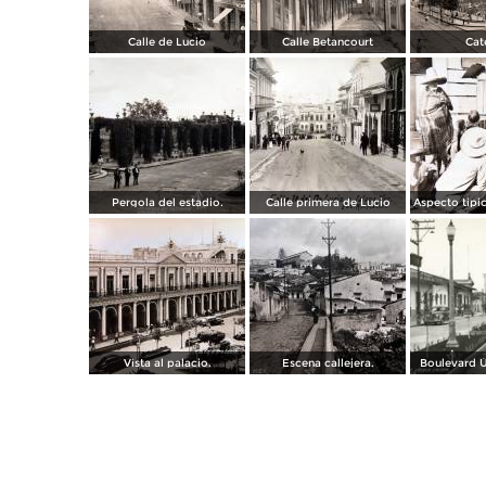
Calle de Lucio
Calle Betancourt
Cat
Pergola del estadio.
Calle primera de Lucio
Vista al palacio.
Escena callejera.
Boulevard Ú