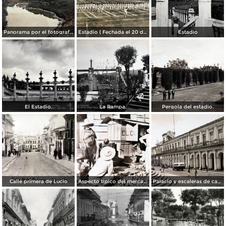
Panorama por el fotografo R M Mateos. ( Circulada el 27 de Septiembre de 1936 ).
Estadio ( Fechada el 20 de Septiembre de 1928 ).
Estadio
El Estadio.
La Rampa.
Pergola del estadio.
Calle primera de Lucio
Aspecto tipico del mercado ( Circulada el 24 de Junio de 1940 ).
Palacio y escaleras de catedral.