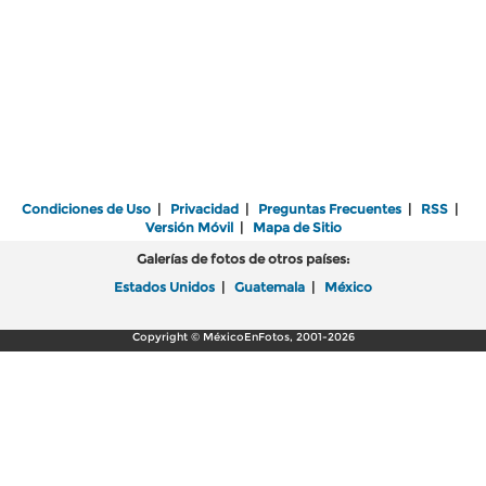
Condiciones de Uso
|
Privacidad
|
Preguntas Frecuentes
|
RSS
|
Versión Móvil
|
Mapa de Sitio
Galerías de fotos de otros países:
Estados Unidos
|
Guatemala
|
México
Copyright © MéxicoEnFotos, 2001-2026