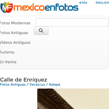
Mi Cuenta
ENGLISH
Fotos Modernas
Fotos Antiguas
Videos Antiguos
Turismo
En Venta
Calle de Enríquez
Fotos Antiguas
/
Veracruz
/
Xalapa