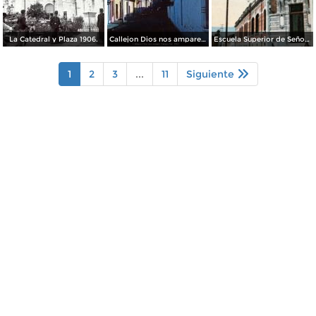
La Catedral y Plaza 1906.
Callejon Dios nos ampare Xalapa Ver. 1963
Escuela Superior de Señoritas
1
2
3
...
11
Siguiente