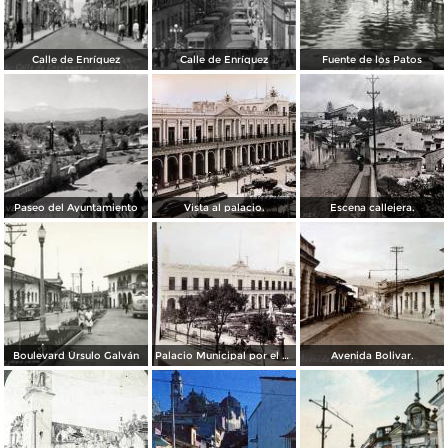
Calle de Enríquez
Calle de Enríquez
Fuente de los Patos
Paseo del Ayuntamiento
Vista al palacio.
Escena callejera.
Boulevard Úrsulo Galván
Palacio Municipal por el Fotógrafo Abel Briquet.
Avenida Bolivar.