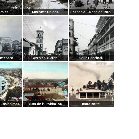
amica.
Rincones tipicos.
Llegada a Tuxpan de Ingenieros para la construccion de la carretera Mexico-Tuxpan ( Fechada el 2 de Octubre de 1935 ).
enechaco.
Avenida Juarez.
Calle Principal.
 Las palmas.
Vista de la Poblacion.
Barra norte.