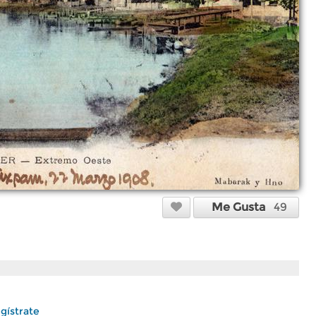
Me Gusta
49
gístrate