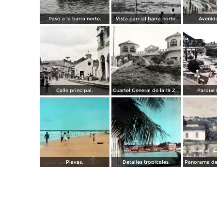
Paso a la barra norte.
Vista parcial barra norte.
Avenida
Calle principal.
Cuartel General de la 19 Zona Militar
Parque 
Playas.
Detalles tropicales.