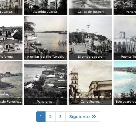
 Juarez.
Avenida Juarez.
Calles de Tuxpan
Panor
Reforma.
A orillas del Rio Tuxpan.
El embarcadero.
Puente T
Panorama desde Fenechaco ( Fechada el 6 de Marzo de 1926 ).
Panorama .
Calle Juarez.
Boulevard de
1
2
3
Siguiente