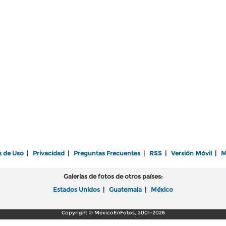
s de Uso
|
Privacidad
|
Preguntas Frecuentes
|
RSS
|
Versión Móvil
|
M
Galerías de fotos de otros países:
Estados Unidos
|
Guatemala
|
México
Copyright © MéxicoEnFotos, 2001-2026