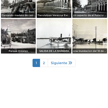
Cargando madera de caoba Tlacotalpan, Veracruz.
Tlacotalpan Veracruz Escena Callejera.
Un aspecto de el Palacio Municipal.
Parque Hidalgo
SALIDA DE LA BARBARA
Una Inundacion del 18 de Octubre de 1950
1
2
Siguiente