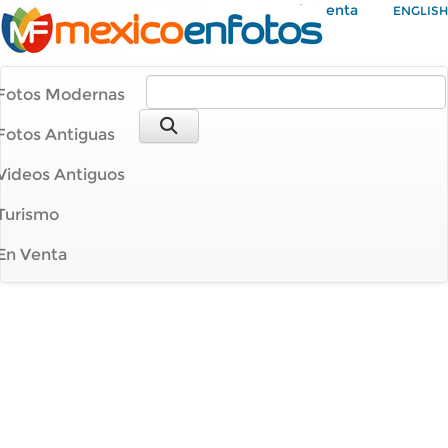
Mi Cuenta
ENGLISH
Fotos Modernas
Fotos Antiguas
Videos Antiguos
Turismo
En Venta