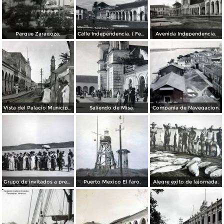
Parque Zaragoza,
Calle Independencia. ( Fechada el 4 de Marzo de 1918 ).
Avenida Independencia.
Vista del Palacio Municipal.
Saliendo de Misa.
Compania de Navegacion.
Grupo de invitados a presenciar la lancha de motor Guillermina 1926 Puerto Mexico.
Puerto Mexico El faro.
Alegre exito de lajornada.