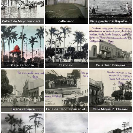
Calle 5 de Mayo Inundacion acaecida en 1929.
calle lerdo
Vista parcial del Papaloapan. ( Circulada el 2 de Febreeo de 1936 ).
Plaza Zaragoza.
El Zocalo.
Calle Juan Enríquez
Escena callejera
Feria de Tlacotalpan en el Zócalo
Calle Miguel Z. Chazaro