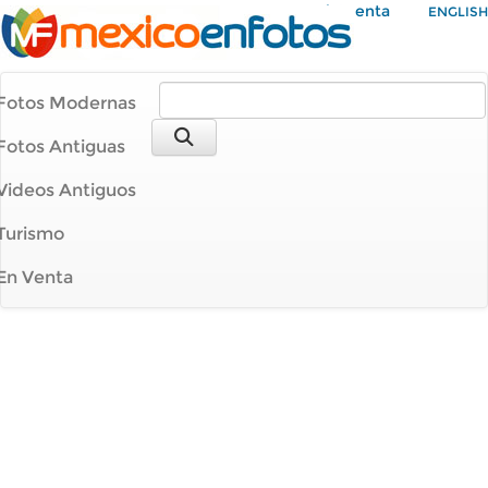
Mi Cuenta
ENGLISH
Fotos Modernas
Fotos Antiguas
Videos Antiguos
Turismo
En Venta