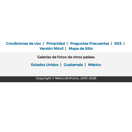
Condiciones de Uso
|
Privacidad
|
Preguntas Frecuentes
|
RSS
|
Versión Móvil
|
Mapa de Sitio
Galerías de fotos de otros países:
Estados Unidos
|
Guatemala
|
México
Copyright © MéxicoEnFotos, 2001-2026