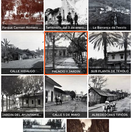
Parque Carmen Romero R de Diaz.
Terremoto del 3 de enero de 1920
La Barranca de Texolo
CALLE HIDALGO
SUB PLANTA DE TEXOLO
PALACIO Y JARDIN
JARDIN DEL AYUNTAMIENTO
CALLE 5 DE MAYO
ALREDEDORES TIPICOS