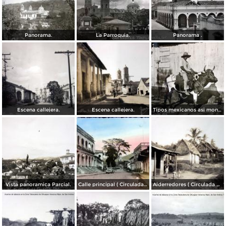
Panorama.
La Parroquia.
Panorama .
Escena callejera.
Escena callejera.
Tipos mexicanos asi montan los toros..
Vista panoramica Parcial.
Calle principal ( Circulada el 10 de Julio de 1942 ).
Alderredores ( Circulada el 5 de Enero de 1946 ).