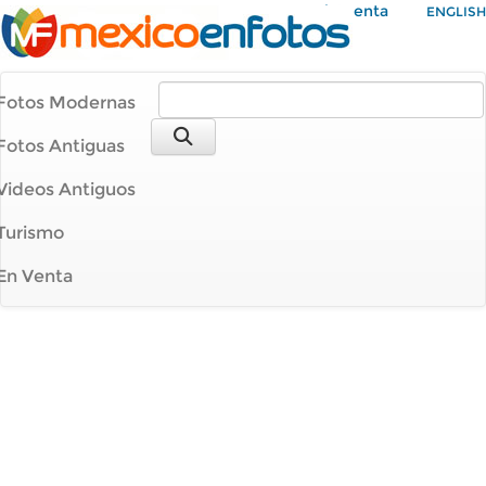
Mi Cuenta
ENGLISH
Fotos Modernas
Fotos Antiguas
Videos Antiguos
Turismo
En Venta