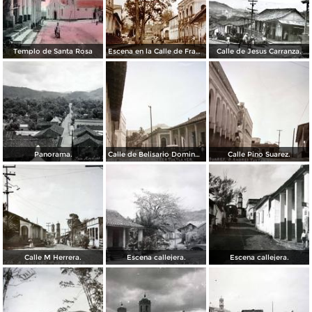
Templo de Santa Rosa
Escena en la Calle de Francisco I Madero.
Calle de Jesus Carranza.
Panorama.
Calle de Belisario Dominguez.
Calle Pino Suarez.
Calle M Herrera.
Escena callejera.
Escena callejera.