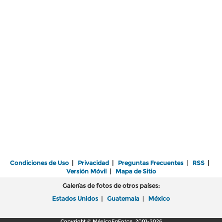
Condiciones de Uso
|
Privacidad
|
Preguntas Frecuentes
|
RSS
|
Versión Móvil
|
Mapa de Sitio
Galerías de fotos de otros países:
Estados Unidos
|
Guatemala
|
México
Copyright © MéxicoEnFotos, 2001-2026