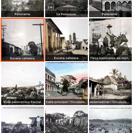
Panorama.
La Parroquia.
Panorama .
Escena callejera.
Tipos mexicanos asi montan los toros..
Escena callejera.
Vista panoramica Parcial.
Calle principal ( Circulada el 10 de Julio de 1942 ).
Alderredores ( Circulada el 5 de Enero de 1946 ).