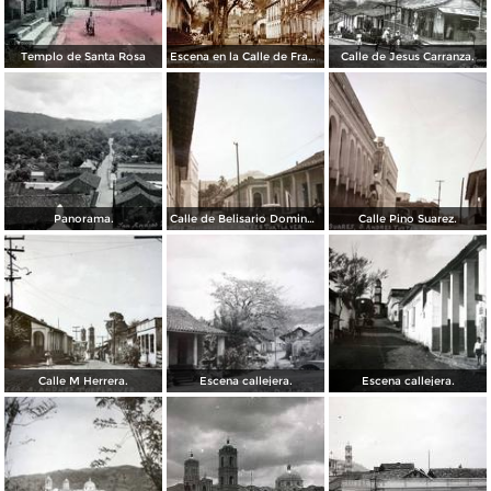
Templo de Santa Rosa
Escena en la Calle de Francisco I Madero.
Calle de Jesus Carranza.
Panorama.
Calle de Belisario Dominguez.
Calle Pino Suarez.
Calle M Herrera.
Escena callejera.
Escena callejera.