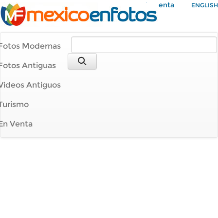
Mi Cuenta
ENGLISH
Fotos Modernas
Fotos Antiguas
Videos Antiguos
Turismo
En Venta