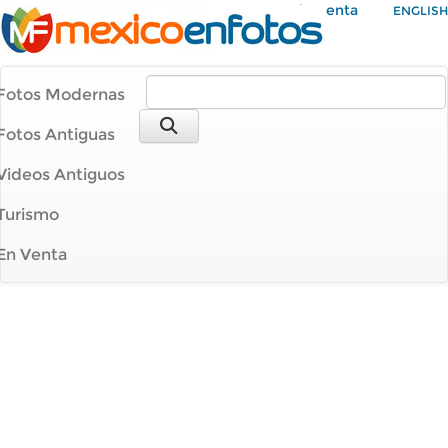
Mi Cuenta
ENGLISH
Fotos Modernas
Fotos Antiguas
Videos Antiguos
Turismo
En Venta