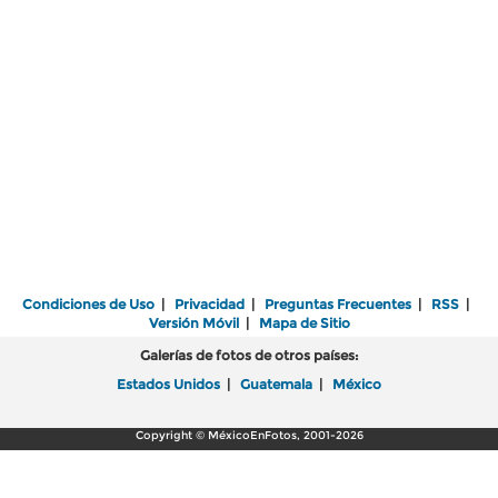
Condiciones de Uso
|
Privacidad
|
Preguntas Frecuentes
|
RSS
|
Versión Móvil
|
Mapa de Sitio
Galerías de fotos de otros países:
Estados Unidos
|
Guatemala
|
México
Copyright © MéxicoEnFotos, 2001-2026