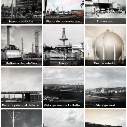
Nuevos edificios.
Planta de conservacion.
El mercado.
Refinería de petróleo
Fuente
Tanque esferico.
Entrada principal de la refineria de Pemex.
Vista general de La Refineria de Pemex.
Vista general