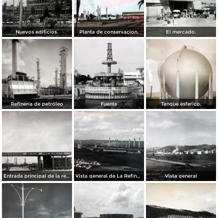
Nuevos edificios.
Planta de conservacion.
El mercado.
Refinería de petróleo
Fuente
Tanque esferico.
Entrada principal de la refineria de Pemex.
Vista general de La Refineria de Pemex.
Vista general