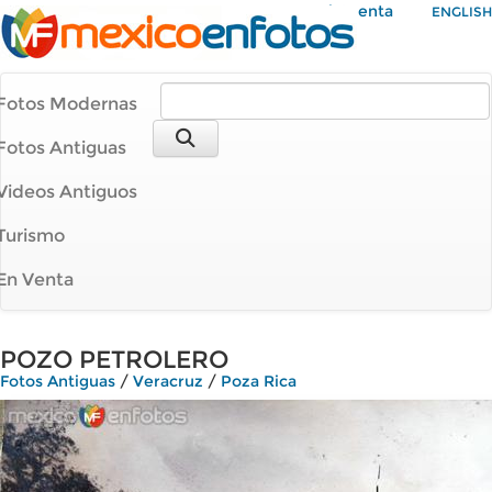
Mi Cuenta
ENGLISH
Fotos Modernas
Fotos Antiguas
Videos Antiguos
Turismo
En Venta
POZO PETROLERO
Fotos Antiguas
/
Veracruz
/
Poza Rica