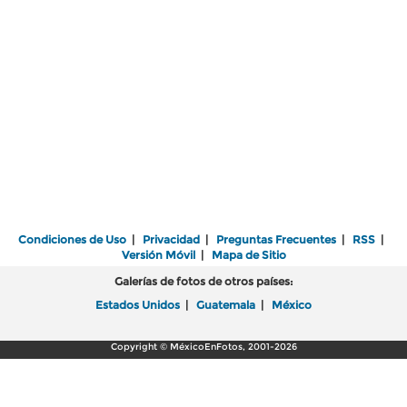
Condiciones de Uso
|
Privacidad
|
Preguntas Frecuentes
|
RSS
|
Versión Móvil
|
Mapa de Sitio
Galerías de fotos de otros países:
Estados Unidos
|
Guatemala
|
México
Copyright © MéxicoEnFotos, 2001-2026