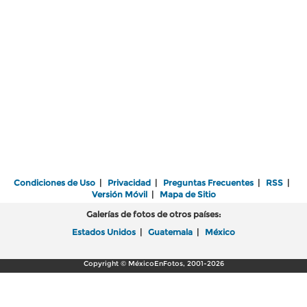
Condiciones de Uso
|
Privacidad
|
Preguntas Frecuentes
|
RSS
|
Versión Móvil
|
Mapa de Sitio
Galerías de fotos de otros países:
Estados Unidos
|
Guatemala
|
México
Copyright © MéxicoEnFotos, 2001-2026