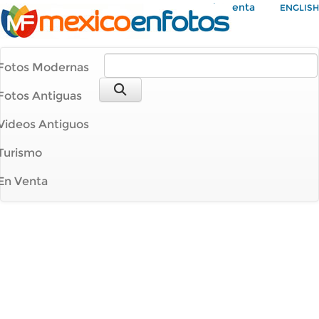
Mi Cuenta
ENGLISH
Fotos Modernas
Fotos Antiguas
Videos Antiguos
Turismo
En Venta