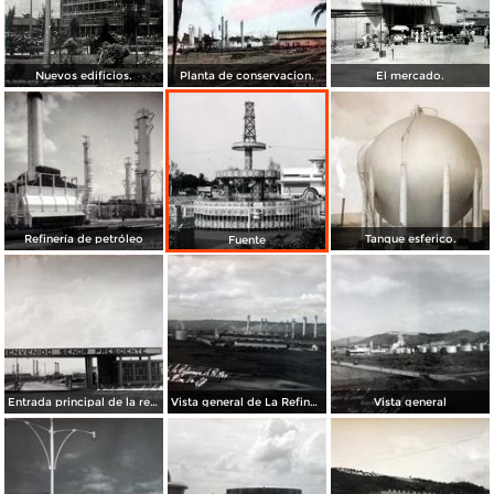
Nuevos edificios.
Planta de conservacion.
El mercado.
Refinería de petróleo
Tanque esferico.
Fuente
Entrada principal de la refineria de Pemex.
Vista general de La Refineria de Pemex.
Vista general