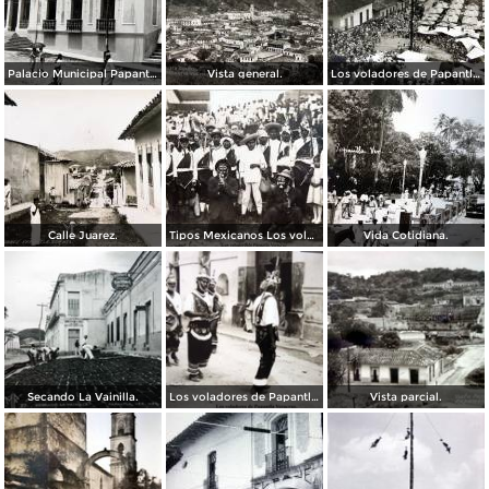
Palacio Municipal Papantla, Veracruz.
Vista general.
Los voladores de Papantla, Veracruz.
Calle Juarez.
Tipos Mexicanos Los voladoresde Papantla Veracruz.
Vida Cotidiana.
Secando La Vainilla.
Los voladores de Papantla Veracruz.
Vista parcial.