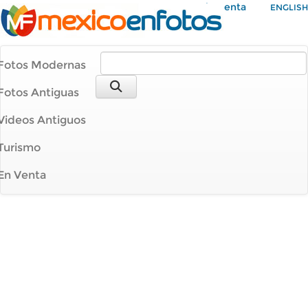
Mi Cuenta
ENGLISH
Fotos Modernas
Fotos Antiguas
Videos Antiguos
Turismo
En Venta