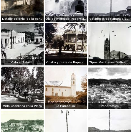
Detalle colonial de la parroquia.
Dia de mercado Papantla Veracruz.
Voladores de Papantla Veracruz.
Vista al Palacio.
Kiosko y plaza de Papantla Veracruz.
Tipos Mexicanos festival los Voladores de Papantla Veracruz.
Vida Cotidiana en la Plaza
La Parroquia .
Panorámica