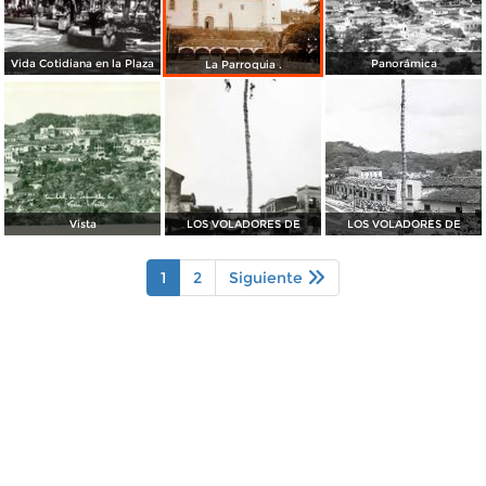
Vida Cotidiana en la Plaza
Panorámica
La Parroquia .
Vista
LOS VOLADORES DE
LOS VOLADORES DE
1
2
Siguiente