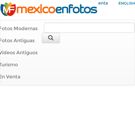
Mi Cuenta
ENGLISH
Fotos Modernas
Fotos Antiguas
Videos Antiguos
Turismo
En Venta