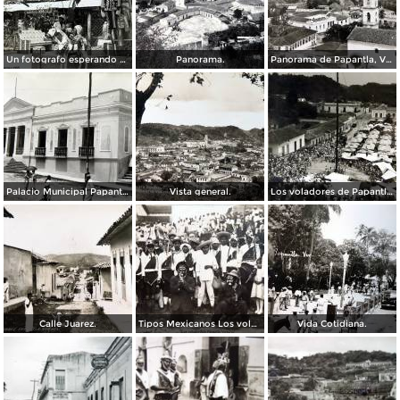
Un fotografo esperando al cliente en la plaza de Papantla, Veracruz 1955.
Panorama.
Panorama de Papantla, Veracruz.
Palacio Municipal Papantla, Veracruz.
Vista general.
Los voladores de Papantla, Veracruz.
Calle Juarez.
Tipos Mexicanos Los voladoresde Papantla Veracruz.
Vida Cotidiana.