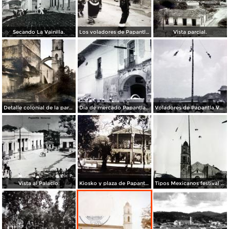
Secando La Vainilla.
Los voladores de Papantla Veracruz.
Vista parcial.
Detalle colonial de la parroquia.
Dia de mercado Papantla Veracruz.
Voladores de Papantla Veracruz.
Vista al Palacio.
Kiosko y plaza de Papantla Veracruz.
Tipos Mexicanos festival los Voladores de Papantla Veracruz.