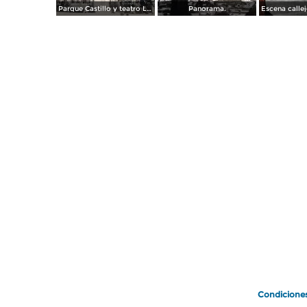
Parque Castillo y teatro Llave.
Panorama.
Condicione