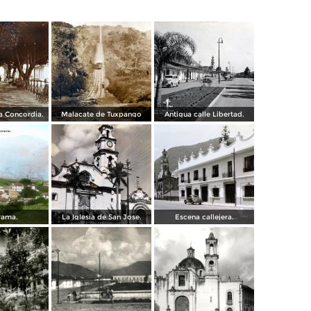
a Concordia.
Malacate de Tuxpango
Antigua calle Libertad.
rama.
La Iglesia de San Jose.
Escena callejera.