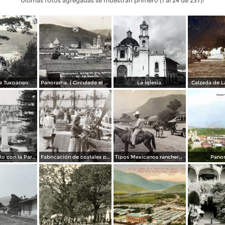
Últimas fotos agregadas se muestran primero (1 al 24 de 237):
e Tuxpango.
Panorama. ( Circulada el 3 de Noviembre de 1929 ).
La Iglesia.
Calzada de L
Parque Castillo con la Parroquia
Fabricación de costales para café en la compañía Santa Getrudis
Tipos Mexicanos ranchero motivo tipico..
Pano