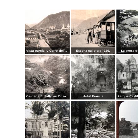
Vista parcial y Cerro del Borrego
Escena callejera 1926.
La presa d
Cascada El Salto en Orizaba, Veracruz por el Fotógrafo Hugo Brehme.
Hotel Francia