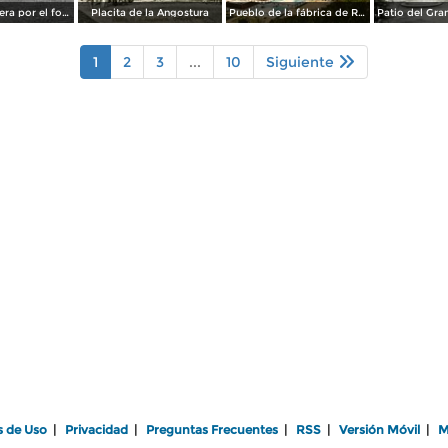
Escena callejera por el fotografo William H. Rau..
Placita de la Angostura
Pueblo de la fábrica de Río Blanco
1
2
3
...
10
Siguiente
s de Uso
|
Privacidad
|
Preguntas Frecuentes
|
RSS
|
Versión Móvil
|
M