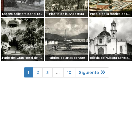
Escena callejera por el fotografo William H. Rau..
Placita de la Angostura
Pueblo de la fábrica de Río Blanco
Patio del Gran Hotel de Francia
Fábrica de artes de yute
Iglesia de Nuestra Señora de los Dolores
1
2
3
...
10
Siguiente