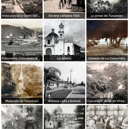
Vista parcial y Cerro del Borrego
Escena callejera 1926.
La presa de Tuxpango.
Panorama. ( Circulada el 3 de Noviembre de 1929 ).
La Iglesia.
Calzada de La Concordia.
Malacate de Tuxpango
Antigua calle Libertad.
Cascada El Salto en Orizaba, Veracruz por el Fotógrafo Hugo Brehme.