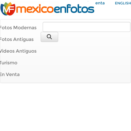
Mi Cuenta
ENGLISH
Fotos Modernas
Fotos Antiguas
Videos Antiguos
Turismo
En Venta