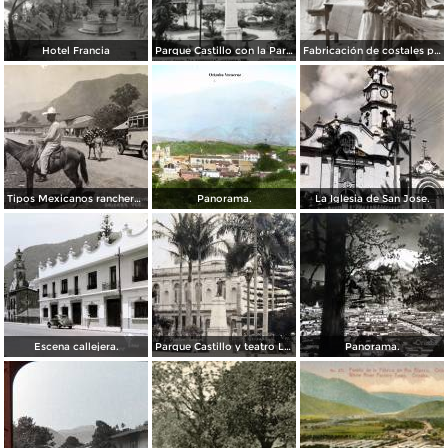
Hotel Francia
Parque Castillo con la Parroquia
Fabricación de costales para café en la compañía Santa Getrudis
Tipos Mexicanos ranchero motivo tipico..
Panorama.
La Iglesia de San Jose.
Escena callejera.
Parque Castillo y teatro Llave.
Panorama.