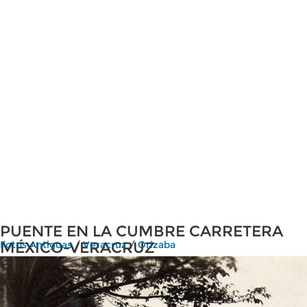
PUENTE EN LA CUMBRE CARRETERA
MÉXICO-VERACRUZ
Fotos Antiguas
/
Veracruz
/
Orizaba