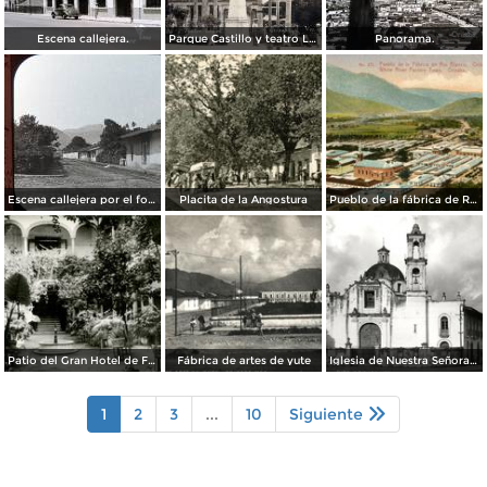
Escena callejera.
Parque Castillo y teatro Llave.
Panorama.
Escena callejera por el fotografo William H. Rau..
Placita de la Angostura
Pueblo de la fábrica de Río Blanco
Patio del Gran Hotel de Francia
Fábrica de artes de yute
Iglesia de Nuestra Señora de los Dolores
1
2
3
...
10
Siguiente