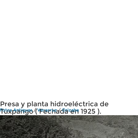
Presa y planta hidroeléctrica de
Tuxpango ( Fechada en 1925 ).
Fotos Antiguas
/
Veracruz
/
Orizaba