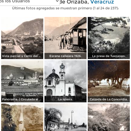
Fotos antiguas de Orizaba,
Veracruz
Últimas fotos agregadas se muestran primero (1 al 24 de 237):
Vista parcial y Cerro del Borrego
Escena callejera 1926.
La presa de Tuxpango.
Panorama. ( Circulada el 3 de Noviembre de 1929 ).
La Iglesia.
Calzada de La Concordia.