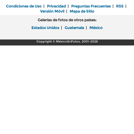
Condiciones de Uso
|
Privacidad
|
Preguntas Frecuentes
|
RSS
|
Versión Móvil
|
Mapa de Sitio
Galerías de fotos de otros países:
Estados Unidos
|
Guatemala
|
México
Copyright © MéxicoEnFotos, 2001-2026