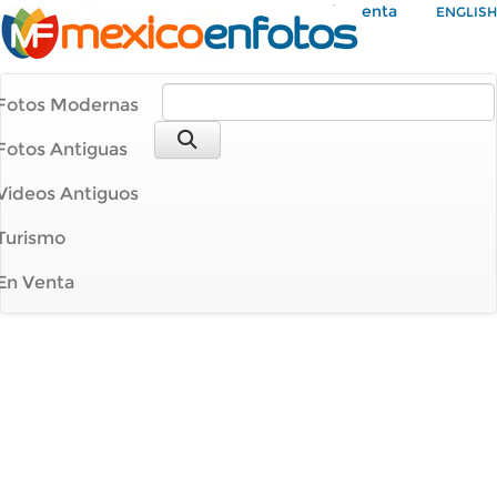
Mi Cuenta
ENGLISH
Fotos Modernas
Fotos Antiguas
Videos Antiguos
Turismo
En Venta