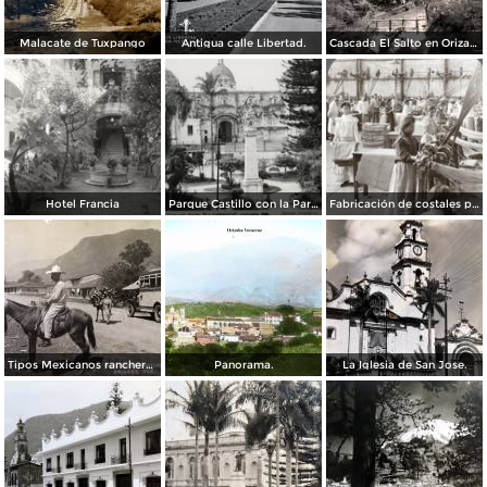
Malacate de Tuxpango
Antigua calle Libertad.
Cascada El Salto en Orizaba, Veracruz por el Fotógrafo Hugo Brehme.
Hotel Francia
Parque Castillo con la Parroquia
Fabricación de costales para café en la compañía Santa Getrudis
Tipos Mexicanos ranchero motivo tipico..
Panorama.
La Iglesia de San Jose.