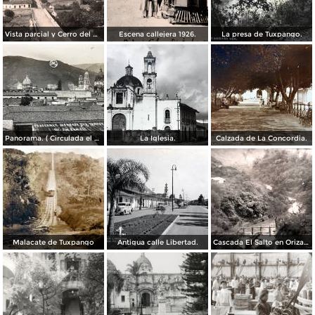
Vista parcial y Cerro del Borrego
Escena callejera 1926.
La presa de Tuxpango.
Panorama. ( Circulada el 3 de Noviembre de 1929 ).
La Iglesia.
Calzada de La Concordia.
Malacate de Tuxpango
Antigua calle Libertad.
Cascada El Salto en Orizaba, Veracruz por el Fotógrafo Hugo Brehme.