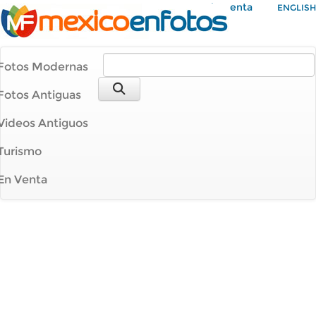
Mi Cuenta
ENGLISH
Fotos Modernas
Fotos Antiguas
Videos Antiguos
Turismo
En Venta