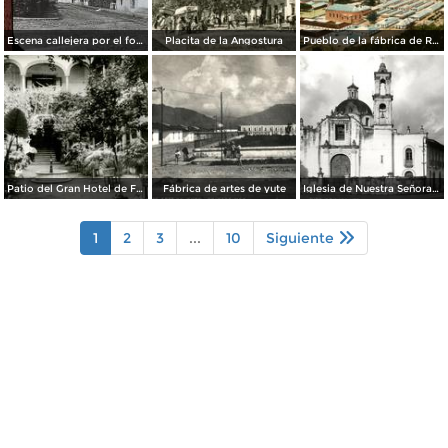
Escena callejera por el fotografo William H. Rau..
Placita de la Angostura
Pueblo de la fábrica de Río Blanco
Patio del Gran Hotel de Francia
Fábrica de artes de yute
Iglesia de Nuestra Señora de los Dolores
1
2
3
...
10
Siguiente