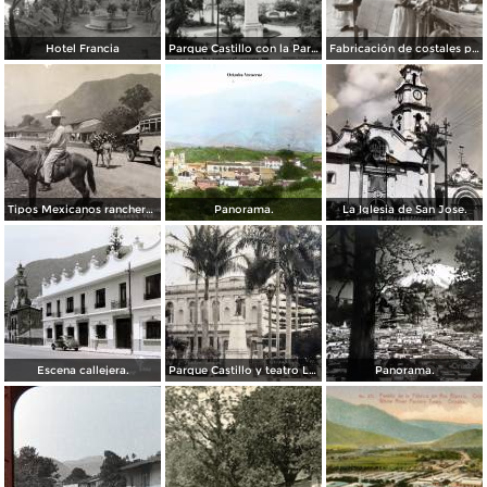
Hotel Francia
Parque Castillo con la Parroquia
Fabricación de costales para café en la compañía Santa Getrudis
Tipos Mexicanos ranchero motivo tipico..
Panorama.
La Iglesia de San Jose.
Escena callejera.
Parque Castillo y teatro Llave.
Panorama.