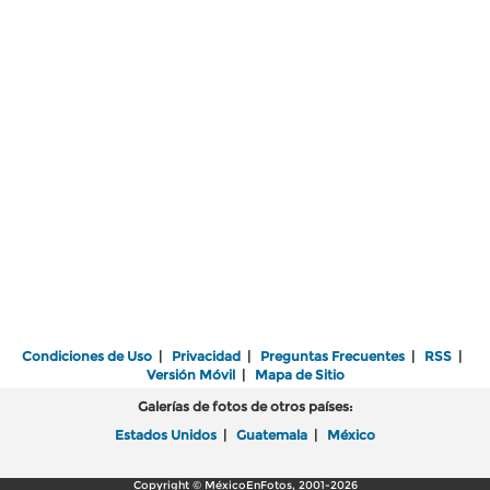
Condiciones de Uso
|
Privacidad
|
Preguntas Frecuentes
|
RSS
|
Versión Móvil
|
Mapa de Sitio
Galerías de fotos de otros países:
Estados Unidos
|
Guatemala
|
México
Copyright © MéxicoEnFotos, 2001-2026