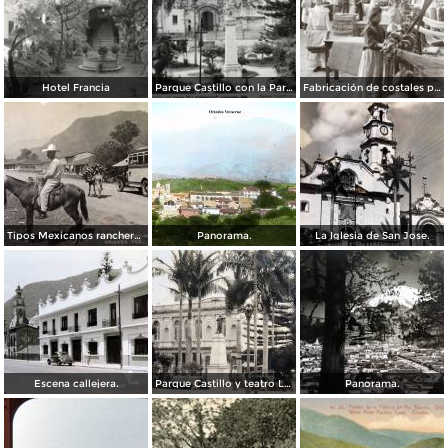
Hotel Francia
Parque Castillo con la Parroquia
Fabricación de costales para café en la compañía Santa Getrudis
Tipos Mexicanos ranchero motivo tipico..
Panorama.
La Iglesia de San Jose.
Escena callejera.
Parque Castillo y teatro Llave.
Panorama.