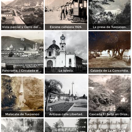
Vista parcial y Cerro del Borrego
Escena callejera 1926.
La presa de Tuxpango.
Panorama. ( Circulada el 3 de Noviembre de 1929 ).
La Iglesia.
Calzada de La Concordia.
Malacate de Tuxpango
Antigua calle Libertad.
Cascada El Salto en Orizaba, Veracruz por el Fotógrafo Hugo Brehme.