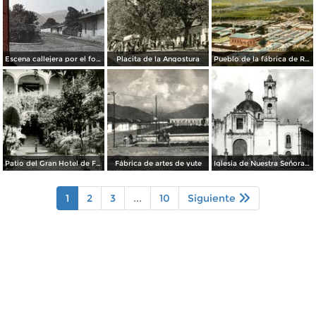
Escena callejera por el fotografo William H. Rau..
Placita de la Angostura
Pueblo de la fábrica de Río Blanco
Patio del Gran Hotel de Francia
Fábrica de artes de yute
Iglesia de Nuestra Señora de los Dolores
1
2
3
...
10
Siguiente