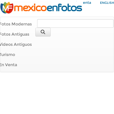
Mi Cuenta
ENGLISH
Fotos Modernas
Fotos Antiguas
Videos Antiguos
Turismo
En Venta