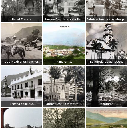
Hotel Francia
Parque Castillo con la Parroquia
Fabricación de costales para café en la compañía Santa Getrudis
Tipos Mexicanos ranchero motivo tipico..
Panorama.
La Iglesia de San Jose.
Escena callejera.
Parque Castillo y teatro Llave.
Panorama.