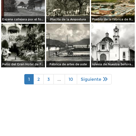
Escena callejera por el fotografo William H. Rau..
Placita de la Angostura
Pueblo de la fábrica de Río Blanco
Patio del Gran Hotel de Francia
Fábrica de artes de yute
Iglesia de Nuestra Señora de los Dolores
1
2
3
...
10
Siguiente