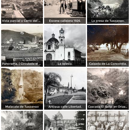
Vista parcial y Cerro del Borrego
Escena callejera 1926.
La presa de Tuxpango.
Panorama. ( Circulada el 3 de Noviembre de 1929 ).
La Iglesia.
Calzada de La Concordia.
Malacate de Tuxpango
Antigua calle Libertad.
Cascada El Salto en Orizaba, Veracruz por el Fotógrafo Hugo Brehme.