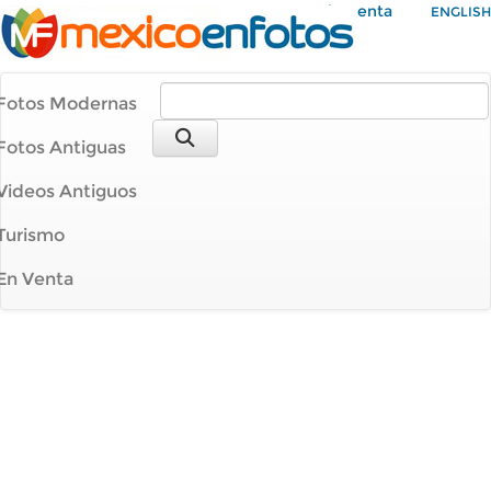
Mi Cuenta
ENGLISH
Fotos Modernas
Fotos Antiguas
Videos Antiguos
Turismo
En Venta