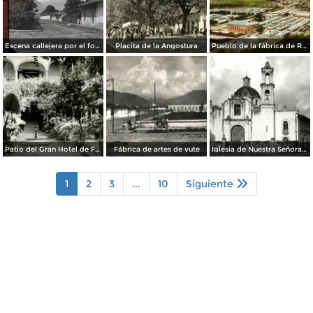
Escena callejera por el fotografo William H. Rau..
Placita de la Angostura
Pueblo de la fábrica de Río Blanco
Patio del Gran Hotel de Francia
Fábrica de artes de yute
Iglesia de Nuestra Señora de los Dolores
1
2
3
...
10
Siguiente