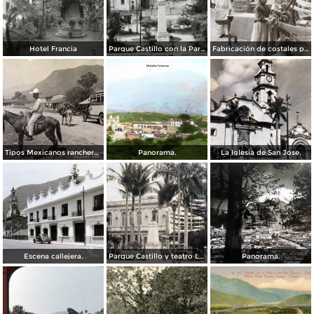
Hotel Francia
Parque Castillo con la Parroquia
Fabricación de costales para café en la compañía Santa Getrudis
Tipos Mexicanos ranchero motivo tipico..
Panorama.
La Iglesia de San Jose.
Escena callejera.
Parque Castillo y teatro Llave.
Panorama.