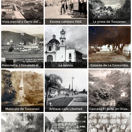
Vista parcial y Cerro del Borrego
Escena callejera 1926.
La presa de Tuxpango.
Panorama. ( Circulada el 3 de Noviembre de 1929 ).
La Iglesia.
Calzada de La Concordia.
Malacate de Tuxpango
Antigua calle Libertad.
Cascada El Salto en Orizaba, Veracruz por el Fotógrafo Hugo Brehme.