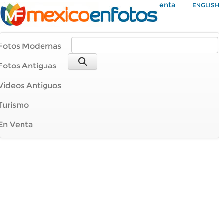
Mi Cuenta
ENGLISH
Fotos Modernas
Fotos Antiguas
Videos Antiguos
Turismo
En Venta