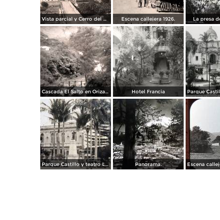
Vista parcial y Cerro del Borrego
Escena callejera 1926.
La presa d
Cascada El Salto en Orizaba, Veracruz por el Fotógrafo Hugo Brehme.
Hotel Francia
Parque Castillo y teatro Llave.
Panorama.