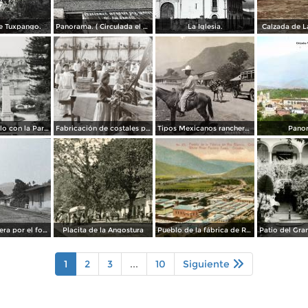
e Tuxpango.
Panorama. ( Circulada el 3 de Noviembre de 1929 ).
La Iglesia.
Calzada de L
Parque Castillo con la Parroquia
Fabricación de costales para café en la compañía Santa Getrudis
Tipos Mexicanos ranchero motivo tipico..
Pano
Escena callejera por el fotografo William H. Rau..
Placita de la Angostura
Pueblo de la fábrica de Río Blanco
1
2
3
...
10
Siguiente