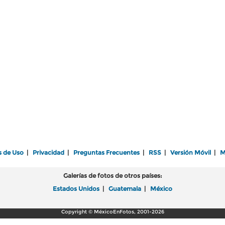
s de Uso
|
Privacidad
|
Preguntas Frecuentes
|
RSS
|
Versión Móvil
|
M
Galerías de fotos de otros países:
Estados Unidos
|
Guatemala
|
México
Copyright © MéxicoEnFotos, 2001-2026