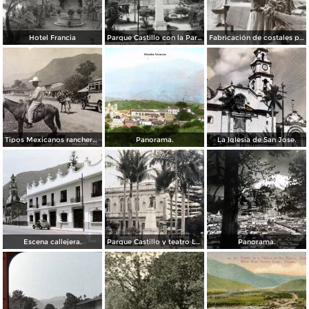
Hotel Francia
Parque Castillo con la Parroquia
Fabricación de costales para café en la compañía Santa Getrudis
Tipos Mexicanos ranchero motivo tipico..
Panorama.
La Iglesia de San Jose.
Escena callejera.
Parque Castillo y teatro Llave.
Panorama.