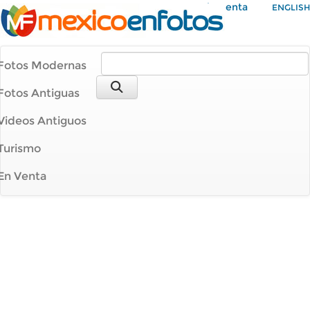
Mi Cuenta
ENGLISH
Fotos Modernas
Fotos Antiguas
Videos Antiguos
Turismo
En Venta