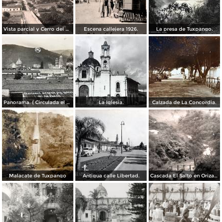
Vista parcial y Cerro del Borrego
Escena callejera 1926.
La presa de Tuxpango.
Panorama. ( Circulada el 3 de Noviembre de 1929 ).
La Iglesia.
Calzada de La Concordia.
Malacate de Tuxpango
Antigua calle Libertad.
Cascada El Salto en Orizaba, Veracruz por el Fotógrafo Hugo Brehme.