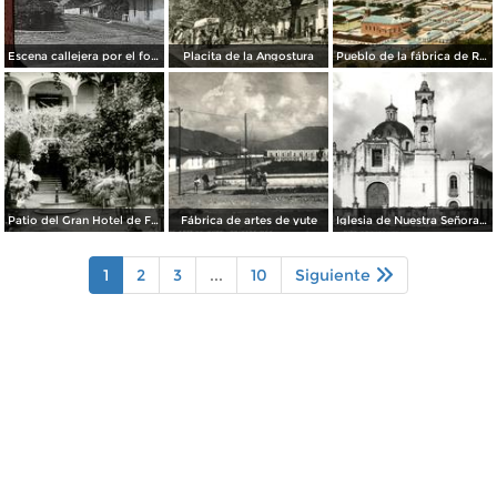
Escena callejera por el fotografo William H. Rau..
Placita de la Angostura
Pueblo de la fábrica de Río Blanco
Patio del Gran Hotel de Francia
Fábrica de artes de yute
Iglesia de Nuestra Señora de los Dolores
1
2
3
...
10
Siguiente