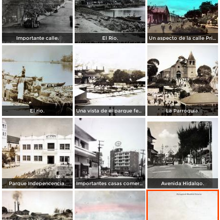
Importante calle.
El Rio.
Un aspecto de la calle Principal.
El rio.
Una vista de el parque fechada en 1932.
La Parroquia.
Parque Indepencencia.
Importantes casas comerciales. ( Circulada el 22 de Diciembre de 1959 ).
Avenida Hidalgo.