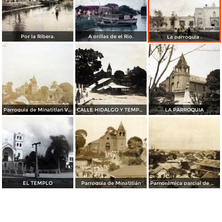
Por la Ribera.
A orillas de el Rio.
La parroquia .
Parroquia de Minatitlan Veracruz
CALLE HIDALGO Y TEMPLO
LA PARROQUIA
EL TEMPLO
Parroquia de Minatitlán
Parnorámica parcial de Minatitlán