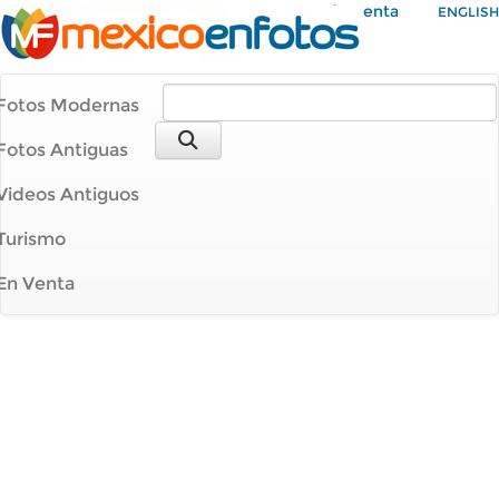
Mi Cuenta
ENGLISH
Fotos Modernas
Fotos Antiguas
Videos Antiguos
Turismo
En Venta