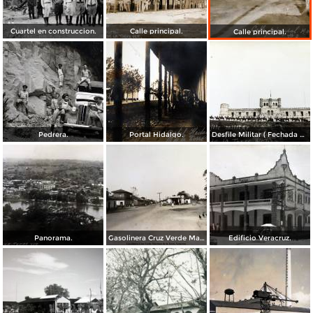
Cuartel en construccion.
Calle principal.
Calle principal.
Pedrera.
Portal Hidalgo.
Desfile Militar ( Fechada el 16 de Septiembre de 1947 ).
Panorama.
Gasolinera Cruz Verde Martínez de la Torre, Veracruz.
Edificio Veracruz.