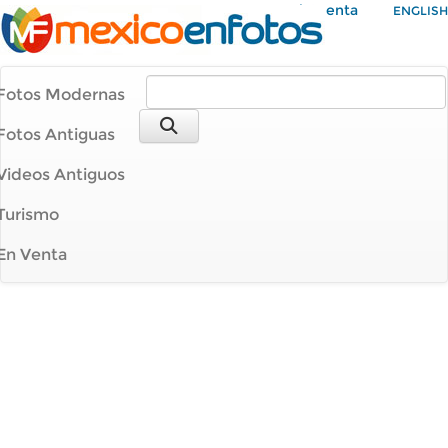
Mi Cuenta
ENGLISH
Fotos Modernas
Fotos Antiguas
Videos Antiguos
Turismo
En Venta