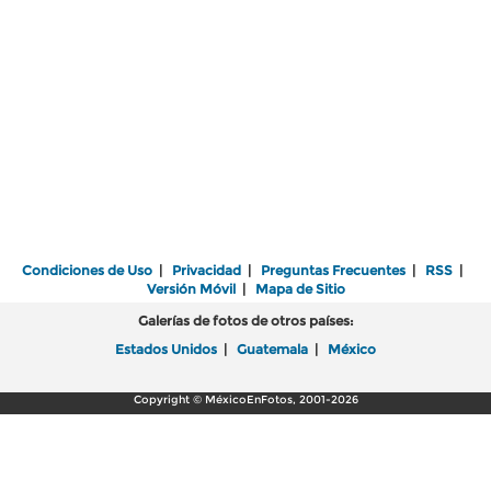
Condiciones de Uso
|
Privacidad
|
Preguntas Frecuentes
|
RSS
|
Versión Móvil
|
Mapa de Sitio
Galerías de fotos de otros países:
Estados Unidos
|
Guatemala
|
México
Copyright © MéxicoEnFotos, 2001-2026