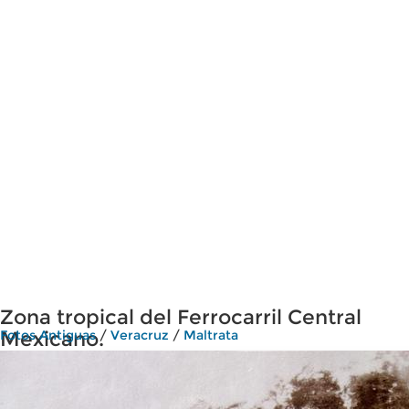
Zona tropical del Ferrocarril Central
Mexicano.
Fotos Antiguas
/
Veracruz
/
Maltrata