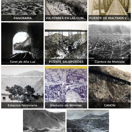
PANORAMA
VIA FERREA EN LAS CUMBRES DE Por el fotografo Hugo Brehme
PUENTE DE MALTRATA VERACRUZ
Túnel de Alta Luz
PUENTE SALSIPUEDES
Cumbre de Maltrata
Estacion ferroviaria
Viaducto de Wimmer
CANON