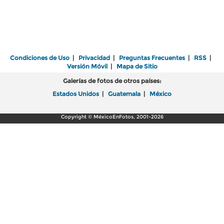
Condiciones de Uso
|
Privacidad
|
Preguntas Frecuentes
|
RSS
|
Versión Móvil
|
Mapa de Sitio
Galerías de fotos de otros países:
Estados Unidos
|
Guatemala
|
México
Copyright © MéxicoEnFotos, 2001-2026