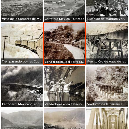
Vista de la Cumbres de Maltrata
Carretera México - Orizaba
Estacion de Maltrata Veracruz.
Tren pasando por las Cumbres de Maltrata Veracruz.
Puente Ojo de Agua de la via ferroviaria de La Cd. de Mexico a Veracruz.
Zona tropical del Ferrocarril Central Mexicano.
Ferrocarril Mexicano Por el fotografo Hugo Brehme.
Vendedoras en la Estacion Ferroviaria Por el fotografo Hugo Brehme.
Viaducto de la Barranca de infiernillo por el fotografo Abel Briquet ( Fechada el 14 de Sep de 1904 )