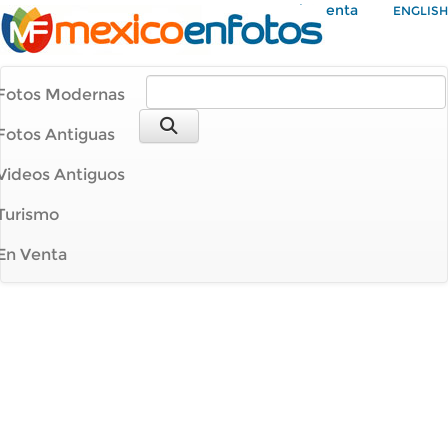
Mi Cuenta
ENGLISH
Fotos Modernas
Fotos Antiguas
Videos Antiguos
Turismo
En Venta