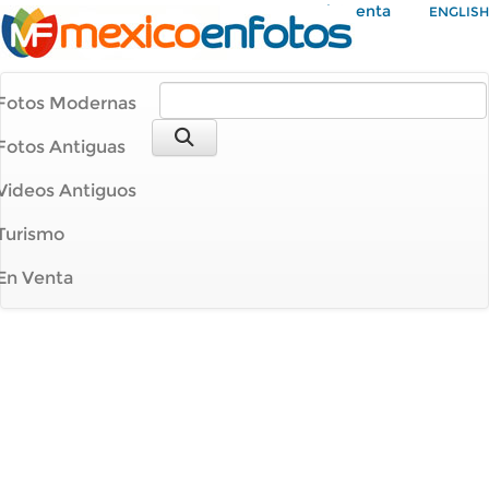
Mi Cuenta
ENGLISH
Fotos Modernas
Fotos Antiguas
Videos Antiguos
Turismo
En Venta