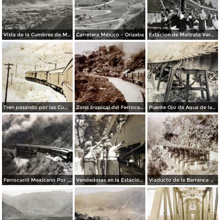
Vista de la Cumbres de Maltrata
Carretera México - Orizaba
Estacion de Maltrata Veracruz.
Tren pasando por las Cumbres de Maltrata Veracruz.
Zona tropical del Ferrocarril Central Mexicano.
Puente Ojo de Agua de la via ferroviaria de La Cd. de Mexico a Veracruz.
Ferrocarril Mexicano Por el fotografo Hugo Brehme.
Vendedoras en la Estacion Ferroviaria Por el fotografo Hugo Brehme.
Viaducto de la Barranca de infiernillo por el fotografo Abel Briquet ( Fechada el 14 de Sep de 1904 )