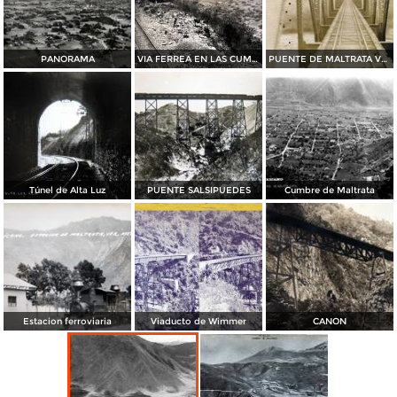
PANORAMA
VIA FERREA EN LAS CUMBRES DE Por el fotografo Hugo Brehme
PUENTE DE MALTRATA VERACRUZ
Túnel de Alta Luz
PUENTE SALSIPUEDES
Cumbre de Maltrata
Estacion ferroviaria
Viaducto de Wimmer
CANON