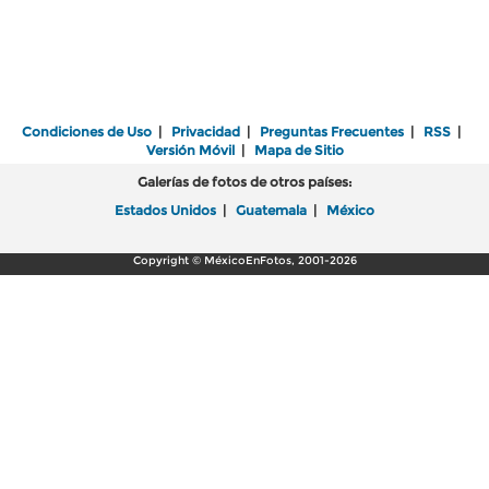
Condiciones de Uso
|
Privacidad
|
Preguntas Frecuentes
|
RSS
|
Versión Móvil
|
Mapa de Sitio
Galerías de fotos de otros países:
Estados Unidos
|
Guatemala
|
México
Copyright © MéxicoEnFotos, 2001-2026