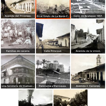
Avenida del Progreso.
Cerro de Acatepec 1957.
En el fondo de La Banje Carretera Coscomatepec Cordoba.
Familias de caceria.
Calle Principal.
Avenida de la Union.
Una ferreteria de Huatusco, Veracruz.
Panorama y Parroquia .
Avenida J. Carranza.