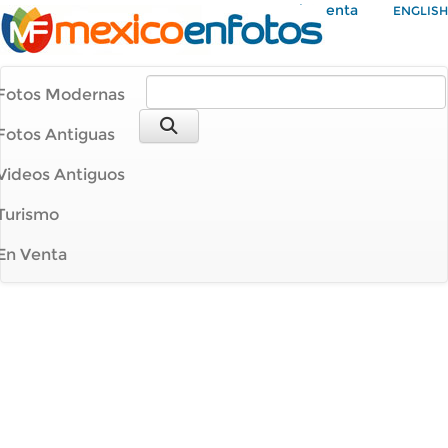
Mi Cuenta
ENGLISH
Fotos Modernas
Fotos Antiguas
Videos Antiguos
Turismo
En Venta