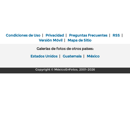
Condiciones de Uso
|
Privacidad
|
Preguntas Frecuentes
|
RSS
|
Versión Móvil
|
Mapa de Sitio
Galerías de fotos de otros países:
Estados Unidos
|
Guatemala
|
México
Copyright © MéxicoEnFotos, 2001-2026