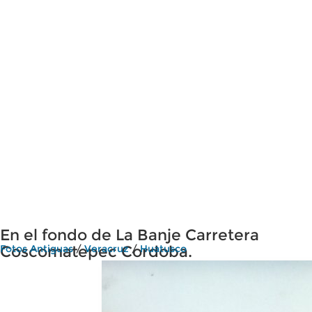
En el fondo de La Banje Carretera
Coscomatepec Cordoba.
Fotos Antiguas
/
Veracruz
/
Huatusco