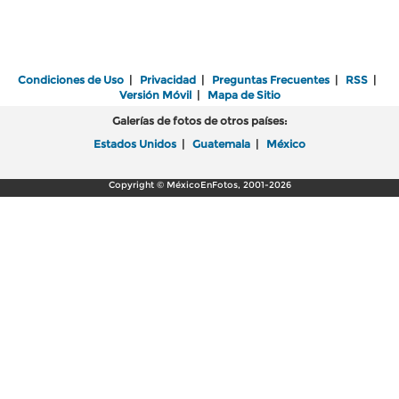
Condiciones de Uso
|
Privacidad
|
Preguntas Frecuentes
|
RSS
|
Versión Móvil
|
Mapa de Sitio
Galerías de fotos de otros países:
Estados Unidos
|
Guatemala
|
México
Copyright © MéxicoEnFotos, 2001-2026