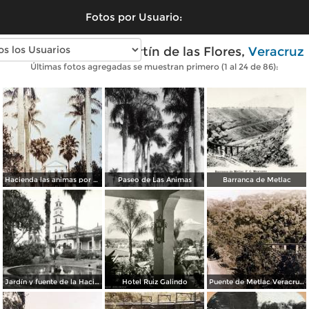
Fotos por Usuario:
Fotos antiguas de Fortín de las Flores,
Veracruz
Últimas fotos agregadas se muestran primero (1 al 24 de 86):
Hacienda las animas por el Fotógrafo Hugo Brehme.
Paseo de Las Ánimas
Barranca de Metlac
Jardín y fuente de la Hacienda de las Ánimas
Hotel Ruiz Galindo
Puente de Metlac Veracruz por La Sonora News & Co.