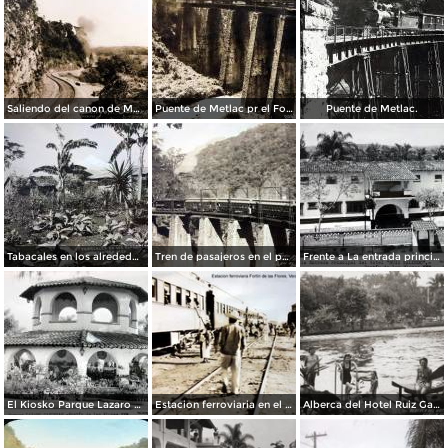
Saliendo del canon de Metlac Veracruz por La Sonora News & Co.
Puente de Metlac pr el Fotógrafo Hugo Brehme.
Puente de Metlac.
Tabacales en los alrededores.
Tren de pasajeros en el puente de Metlac.
Frente a La entrada principal del Hotel Ruiz-Galindo.( Circulada el 22 de Julio de 1952 )
El Kiosko Parque Lazaro Cardenas.
Estacion ferroviaria en el Fortín de las Flores, Veracruz.
Alberca del Hotel Ruiz Galindo