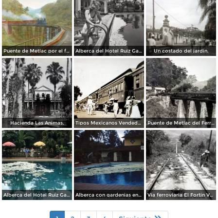
Puente de Metlac por el fotografo C B Waite.
Alberca del Hotel Ruiz Galindo
Un costado del jardin.
Hacienda Las Animas.
Tipos Mexicanos Vendedores de flores en la estacion del Ferrocarril Central Mexicano.
Puente de Metlac del Ferrocarril Central Mexicano ( Circulada el 23 de Junio de 1921 ).
Alberca del Hotel Ruiz Galindo (1958)
Alberca con gardenias en El Fortin Veracruz (c. 1953).
Via ferroviaria El Fortin Veracruz Marzo de 1946.