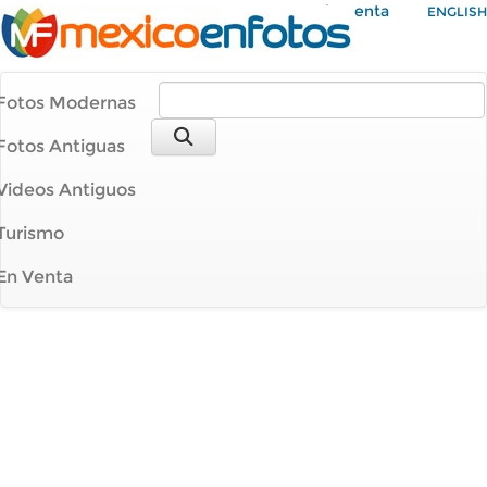
Mi Cuenta
ENGLISH
Fotos Modernas
Fotos Antiguas
Videos Antiguos
Turismo
En Venta