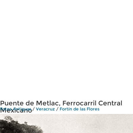
Puente de Metlac, Ferrocarril Central
Mexicano
Fotos Antiguas
/
Veracruz
/
Fortín de las Flores