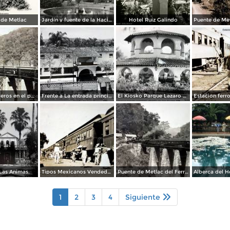
 de Metlac
Jardín y fuente de la Hacienda de las Ánimas
Hotel Ruiz Galindo
Tren de pasajeros en el puente de Metlac.
Frente a La entrada principal del Hotel Ruiz-Galindo.( Circulada el 22 de Julio de 1952 )
El Kiosko Parque Lazaro Cardenas.
Las Animas.
Tipos Mexicanos Vendedores de flores en la estacion del Ferrocarril Central Mexicano.
Puente de Metlac del Ferrocarril Central Mexicano ( Circulada el 23 de Junio de 1921 ).
1
2
3
4
Siguiente