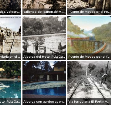
Puente de Metlac Veracruz por La Sonora News & Co.
Saliendo del canon de Metlac Veracruz por La Sonora News & Co.
Puente de Metlac pr el Fotógrafo Hugo Brehme.
Estacion ferroviaria en el Fortín de las Flores, Veracruz.
Alberca del Hotel Ruiz Galindo
Puente de Metlac por el fotografo C B Waite.
Alberca del Hotel Ruiz Galindo (1958)
Alberca con gardenias en El Fortin Veracruz (c. 1953).
Via ferroviaria El Fortin Veracruz Marzo de 1946.