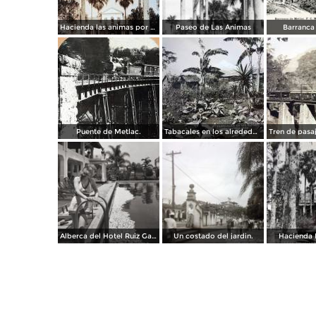
Hacienda las animas por el Fotógrafo Hugo Brehme.
Paseo de Las Ánimas
Barranca
Puente de Metlac.
Tabacales en los alrededores.
Alberca del Hotel Ruiz Galindo
Un costado del jardin.
Hacienda 