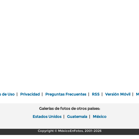
s de Uso
|
Privacidad
|
Preguntas Frecuentes
|
RSS
|
Versión Móvil
|
M
Galerías de fotos de otros países:
Estados Unidos
|
Guatemala
|
México
Copyright © MéxicoEnFotos, 2001-2026