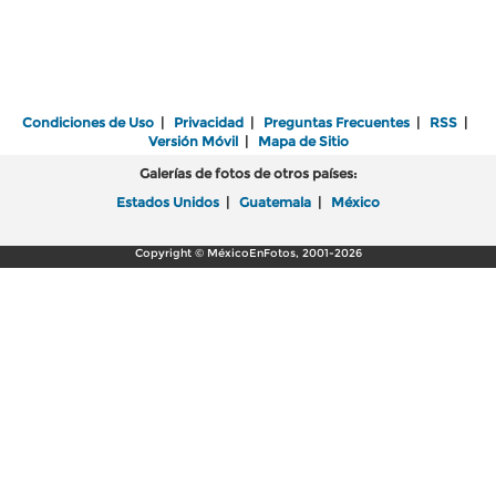
Condiciones de Uso
|
Privacidad
|
Preguntas Frecuentes
|
RSS
|
Versión Móvil
|
Mapa de Sitio
Galerías de fotos de otros países:
Estados Unidos
|
Guatemala
|
México
Copyright © MéxicoEnFotos, 2001-2026