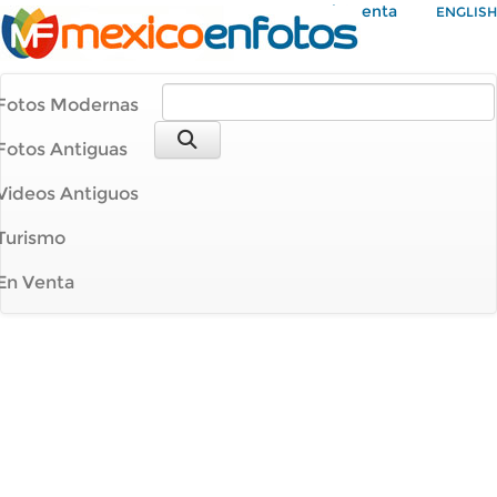
Mi Cuenta
ENGLISH
Fotos Modernas
Fotos Antiguas
Videos Antiguos
Turismo
En Venta