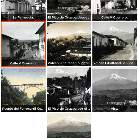
La Parroquia.
El Pico de Orizaba desde Coscomatepec
Calle V Guerrero.
Volcan Citlaltepetl o Pico de Orizaba desde Coscomatepec.
Volcan Citlaltepetl o Pico de Orizaba desde Coscomatepec.
Calle V Guerrero.
Puente del Ferrocarril Central Mexicano en Coscomatepec
El Pico de Orizaba por el fotografo Hugo Brehme
Vista