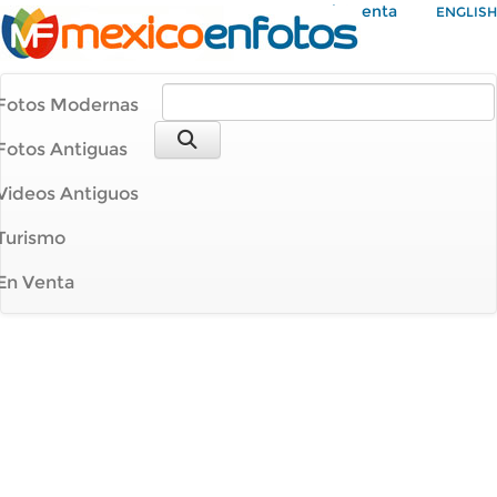
Mi Cuenta
ENGLISH
Fotos Modernas
Fotos Antiguas
Videos Antiguos
Turismo
En Venta