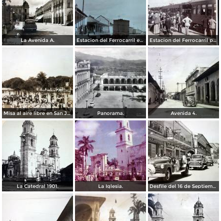
La Avenida A.
Estacion del Ferrocarril en Córdoba, Veracruz.
Estacion del Ferrocarril por el Fotógrafo Abel Briquet..
Misa al aire libre en San Jose Congreso Eucaristico ( Fechada el 5 de Junio de 1943 ).
Panorama.
Avenida 4.
La Catedral 1901.
La Iglesia.
Desfile del 16 de Septiembre de 1956 en Córdoba, Veracruz