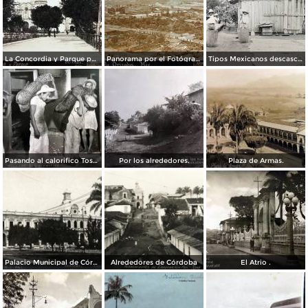
La Concordia y Parque por el Fotógrafo Juan D. Vasallo.
Panorama por el Fotógrafo Juan D. Vasallo.
Tipos Mexicanos descascarando el cafe por el Fotógrafo Charles B. Waite 1907.
Pasando al calorifico Tostaddoras del cafe Cordoba Veracruz.
Por los alrededores.
Plaza de Armas.
Palacio Municipal de Córdoba
Alrededores de Córdoba
El Atrio .