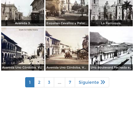
Avenida 3.
Esquinas Cevalloz y Palacio.
La Parroquia.
Avenida Uno Córdoba, Veracruz
Avenida Uno Córdoba, Veracruz
Una Boulevard Fechada en 1936.
1
2
3
...
7
Siguiente