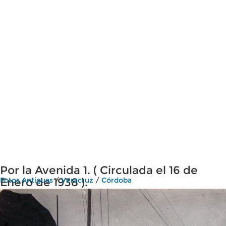
Por la Avenida 1. ( Circulada el 16 de
Enero de 1938 ).
Fotos Antiguas
/
Veracruz
/
Córdoba