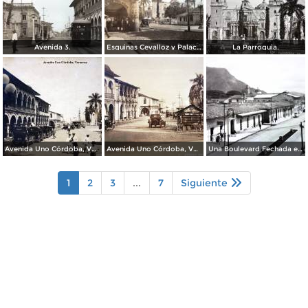
Avenida 3.
Esquinas Cevalloz y Palacio.
La Parroquia.
Avenida Uno Córdoba, Veracruz
Avenida Uno Córdoba, Veracruz
Una Boulevard Fechada en 1936.
1
2
3
...
7
Siguiente