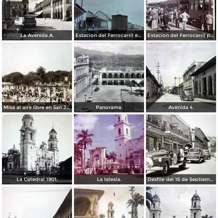
La Avenida A.
Estacion del Ferrocarril en Córdoba, Veracruz.
Estacion del Ferrocarril por el Fotógrafo Abel Briquet..
Misa al aire libre en San Jose Congreso Eucaristico ( Fechada el 5 de Junio de 1943 ).
Panorama.
Avenida 4.
La Catedral 1901.
La Iglesia.
Desfile del 16 de Septiembre de 1956 en Córdoba, Veracruz