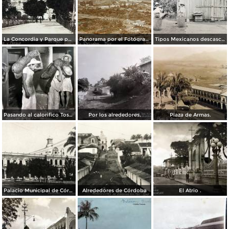
La Concordia y Parque por el Fotógrafo Juan D. Vasallo.
Panorama por el Fotógrafo Juan D. Vasallo.
Tipos Mexicanos descascarando el cafe por el Fotógrafo Charles B. Waite 1907.
Pasando al calorifico Tostaddoras del cafe Cordoba Veracruz.
Por los alrededores.
Plaza de Armas.
Palacio Municipal de Córdoba
Alrededores de Córdoba
El Atrio .