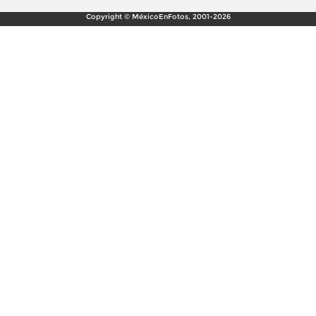
Copyright © MéxicoEnFotos, 2001-2026