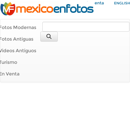
Mi Cuenta
ENGLISH
Fotos Modernas
Fotos Antiguas
Videos Antiguos
Turismo
En Venta