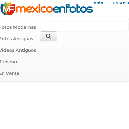
Mi Cuenta
ENGLISH
Fotos Modernas
Fotos Antiguas
Videos Antiguos
Turismo
En Venta