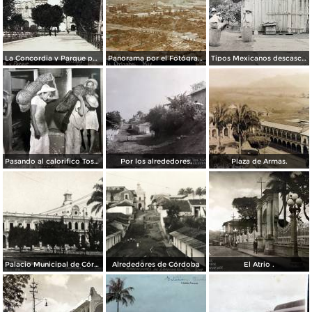
La Concordia y Parque por el Fotógrafo Juan D. Vasallo.
Panorama por el Fotógrafo Juan D. Vasallo.
Tipos Mexicanos descascarando el cafe por el Fotógrafo Charles B. Waite 1907.
Pasando al calorifico Tostaddoras del cafe Cordoba Veracruz.
Por los alrededores.
Plaza de Armas.
Palacio Municipal de Córdoba
Alrededores de Córdoba
El Atrio .