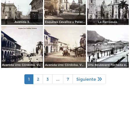
Avenida 3.
Esquinas Cevalloz y Palacio.
La Parroquia.
Avenida Uno Córdoba, Veracruz
Avenida Uno Córdoba, Veracruz
Una Boulevard Fechada en 1936.
1
2
3
...
7
Siguiente