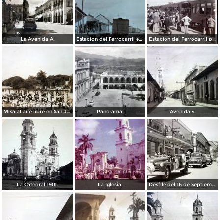
La Avenida A.
Estacion del Ferrocarril en Córdoba, Veracruz.
Estacion del Ferrocarril por el Fotógrafo Abel Briquet..
Misa al aire libre en San Jose Congreso Eucaristico ( Fechada el 5 de Junio de 1943 ).
Panorama.
Avenida 4.
La Catedral 1901.
La Iglesia.
Desfile del 16 de Septiembre de 1956 en Córdoba, Veracruz