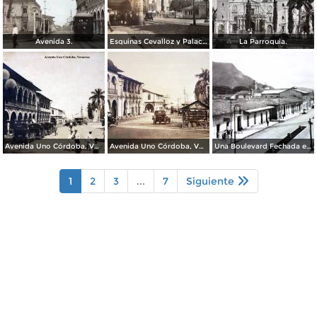
Avenida 3.
Esquinas Cevalloz y Palacio.
La Parroquia.
Avenida Uno Córdoba, Veracruz
Avenida Uno Córdoba, Veracruz
Una Boulevard Fechada en 1936.
1
2
3
...
7
Siguiente