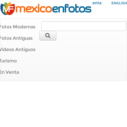
Mi Cuenta
ENGLISH
Fotos Modernas
Fotos Antiguas
Videos Antiguos
Turismo
En Venta