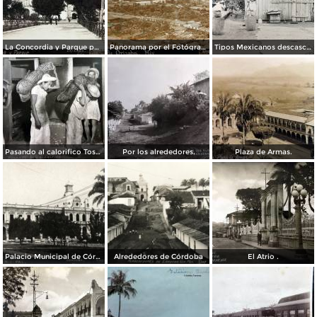
La Concordia y Parque por el Fotógrafo Juan D. Vasallo.
Panorama por el Fotógrafo Juan D. Vasallo.
Tipos Mexicanos descascarando el cafe por el Fotógrafo Charles B. Waite 1907.
Pasando al calorifico Tostaddoras del cafe Cordoba Veracruz.
Por los alrededores.
Plaza de Armas.
Palacio Municipal de Córdoba
Alrededores de Córdoba
El Atrio .