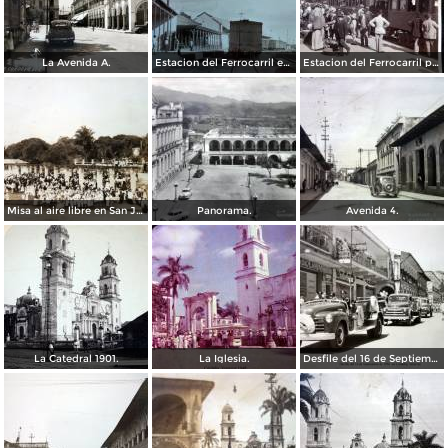
La Avenida A.
Estacion del Ferrocarril en Córdoba, Veracruz.
Estacion del Ferrocarril por el Fotógrafo Abel Briquet..
Misa al aire libre en San Jose Congreso Eucaristico ( Fechada el 5 de Junio de 1943 ).
Panorama.
Avenida 4.
La Catedral 1901.
La Iglesia.
Desfile del 16 de Septiembre de 1956 en Córdoba, Veracruz