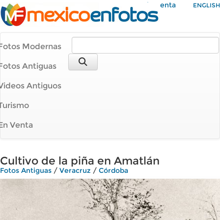
Mi Cuenta
ENGLISH
Fotos Modernas
Fotos Antiguas
Videos Antiguos
Turismo
En Venta
Cultivo de la piña en Amatlán
Fotos Antiguas
/
Veracruz
/
Córdoba