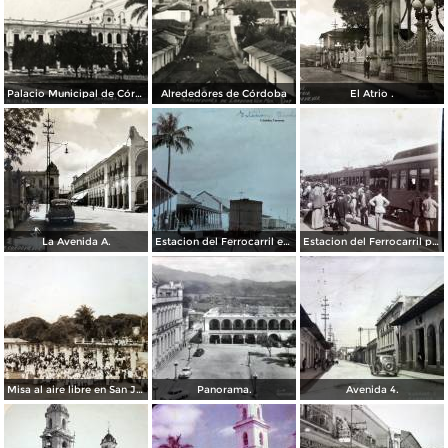
Palacio Municipal de Córdoba
Alrededores de Córdoba
El Atrio .
La Avenida A.
Estacion del Ferrocarril en Córdoba, Veracruz.
Estacion del Ferrocarril por el Fotógrafo Abel Briquet..
Misa al aire libre en San Jose Congreso Eucaristico ( Fechada el 5 de Junio de 1943 ).
Panorama.
Avenida 4.