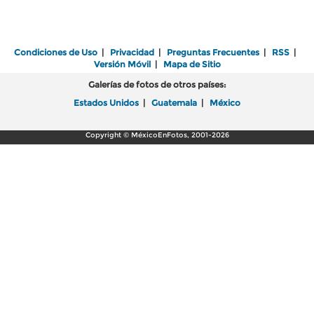
Condiciones de Uso
|
Privacidad
|
Preguntas Frecuentes
|
RSS
|
Versión Móvil
|
Mapa de Sitio
Galerías de fotos de otros países:
Estados Unidos
|
Guatemala
|
México
Copyright © MéxicoEnFotos, 2001-2026