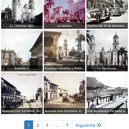
La Catedral 1901.
La Iglesia.
Desfile del 16 de Septiembre de 1956 en Córdoba, Veracruz
Avenida 3.
Esquinas Cevalloz y Palacio.
La Parroquia.
Avenida Uno Córdoba, Veracruz
Avenida Uno Córdoba, Veracruz
Una Boulevard Fechada en 1936.
1
2
3
...
7
Siguiente