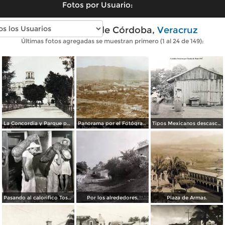
Fotos por Usuario:
Fotos antiguas de Córdoba,
Veracruz
Últimas fotos agregadas se muestran primero (1 al 24 de 149):
La Concordia y Parque por el Fotógrafo Juan D. Vasallo.
Panorama por el Fotógrafo Juan D. Vasallo.
Tipos Mexicanos descascarando el cafe por el Fotógrafo Charles B. Waite 1907.
Pasando al calorifico Tostaddoras del cafe Cordoba Veracruz.
Por los alrededores.
Plaza de Armas.