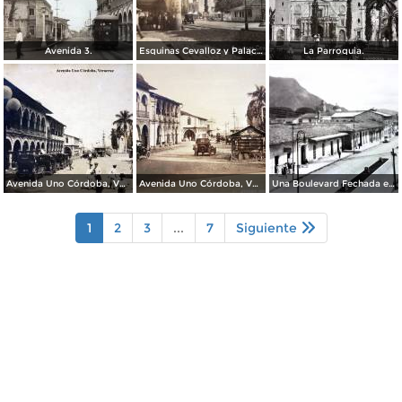
Avenida 3.
Esquinas Cevalloz y Palacio.
La Parroquia.
Avenida Uno Córdoba, Veracruz
Avenida Uno Córdoba, Veracruz
Una Boulevard Fechada en 1936.
1
2
3
...
7
Siguiente