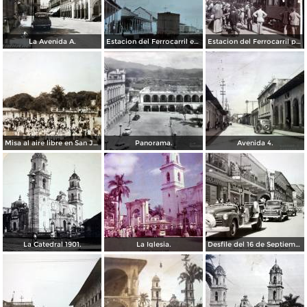
La Avenida A.
Estacion del Ferrocarril en Córdoba, Veracruz.
Estacion del Ferrocarril por el Fotógrafo Abel Briquet..
Misa al aire libre en San Jose Congreso Eucaristico ( Fechada el 5 de Junio de 1943 ).
Panorama.
Avenida 4.
La Catedral 1901.
La Iglesia.
Desfile del 16 de Septiembre de 1956 en Córdoba, Veracruz