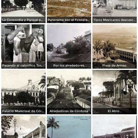
La Concordia y Parque por el Fotógrafo Juan D. Vasallo.
Panorama por el Fotógrafo Juan D. Vasallo.
Tipos Mexicanos descascarando el cafe por el Fotógrafo Charles B. Waite 1907.
Pasando al calorifico Tostaddoras del cafe Cordoba Veracruz.
Por los alrededores.
Plaza de Armas.
Palacio Municipal de Córdoba
Alrededores de Córdoba
El Atrio .