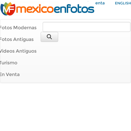
Mi Cuenta
ENGLISH
Fotos Modernas
Fotos Antiguas
Videos Antiguos
Turismo
En Venta