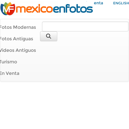
Mi Cuenta
ENGLISH
Fotos Modernas
Fotos Antiguas
Videos Antiguos
Turismo
En Venta