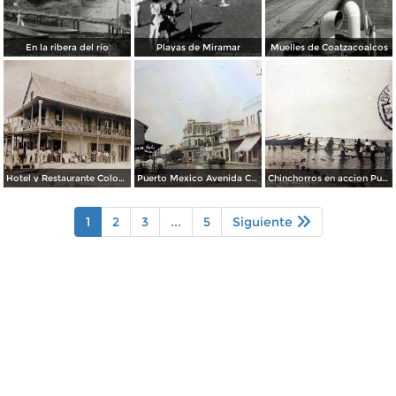
En la ribera del río
Playas de Miramar
Muelles de Coatzacoalcos
Hotel y Restaurante Colon Puero Mexico Coatzacoalcos, Veracruz.
Puerto Mexico Avenida Corregidora ( Circulada el 4 de junio de 1932 ).
Chinchorros en accion Puerto Mexico ( Circulada el 20 de Octubre de 1927 ).
1
2
3
...
5
Siguiente