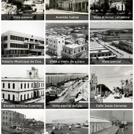
Vista general
Avenida Juárez
Vista al Hotel Lemarroy
Palacio Municipal de Coatzacoalcos
Vista a vuelo de pájaro
Vista parcial
Escuela Vicente Guerrero
Vista parcial del río
Calle Jesús Carranza