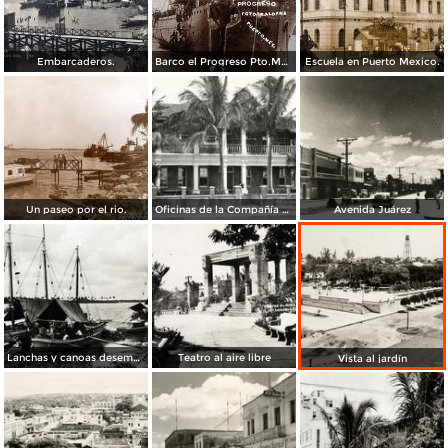
Embarcaderos.
Barco el Progreso Pto.Mexico.
Escuela en Puerto Mexico.
Un paseo por el rio.
Oficinas de la Compañía El Águila
Avenida Juárez
Lanchas y canoas desembarcando
Teatro al aire libre
Vista al jardín