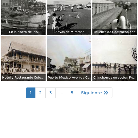
En la ribera del río
Playas de Miramar
Muelles de Coatzacoalcos
Hotel y Restaurante Colon Puero Mexico Coatzacoalcos, Veracruz.
Puerto Mexico Avenida Corregidora ( Circulada el 4 de junio de 1932 ).
Chinchorros en accion Puerto Mexico ( Circulada el 20 de Octubre de 1927 ).
1
2
3
...
5
Siguiente