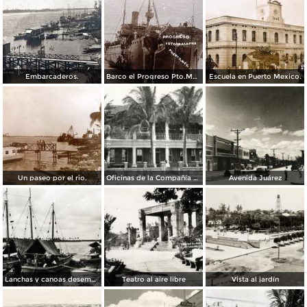
Embarcaderos.
Barco el Progreso Pto.Mexico.
Escuela en Puerto Mexico.
Un paseo por el rio.
Oficinas de la Compañía El Águila
Avenida Juárez
Lanchas y canoas desembarcando
Teatro al aire libre
Vista al jardín