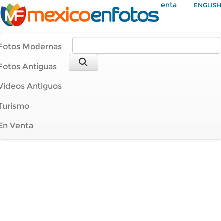
Mi Cuenta
ENGLISH
Fotos Modernas
Fotos Antiguas
Videos Antiguos
Turismo
En Venta