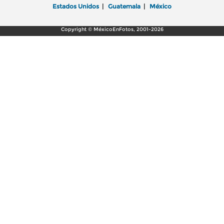
Estados Unidos
|
Guatemala
|
México
Copyright © MéxicoEnFotos, 2001-2026