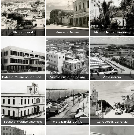
Vista general
Avenida Juárez
Vista al Hotel Lemarroy
Palacio Municipal de Coatzacoalcos
Vista a vuelo de pájaro
Vista parcial
Escuela Vicente Guerrero
Vista parcial del río
Calle Jesús Carranza