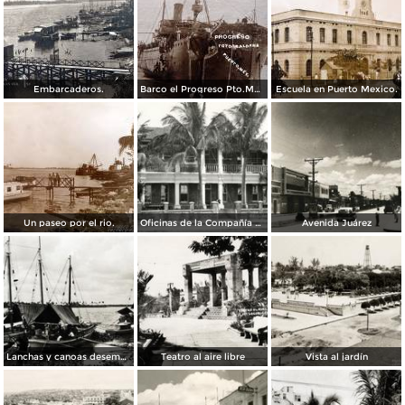
Embarcaderos.
Barco el Progreso Pto.Mexico.
Escuela en Puerto Mexico.
Un paseo por el rio.
Oficinas de la Compañía El Águila
Avenida Juárez
Lanchas y canoas desembarcando
Teatro al aire libre
Vista al jardín