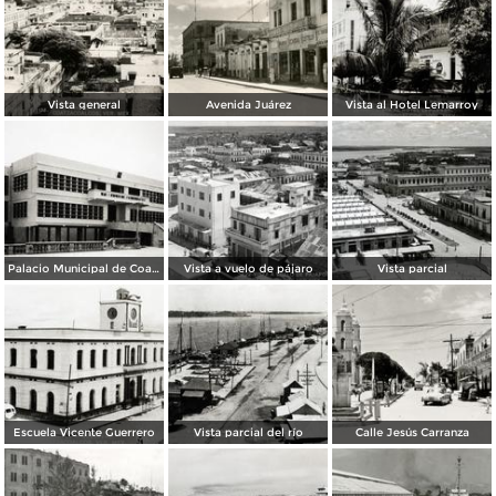
Vista general
Avenida Juárez
Vista al Hotel Lemarroy
Palacio Municipal de Coatzacoalcos
Vista a vuelo de pájaro
Vista parcial
Escuela Vicente Guerrero
Vista parcial del río
Calle Jesús Carranza