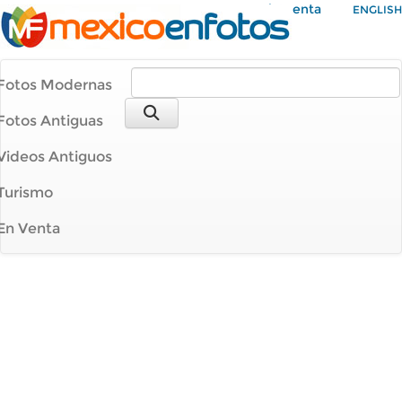
Mi Cuenta
ENGLISH
Fotos Modernas
Fotos Antiguas
Videos Antiguos
Turismo
En Venta