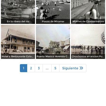
En la ribera del río
Playas de Miramar
Muelles de Coatzacoalcos
Hotel y Restaurante Colon Puero Mexico Coatzacoalcos, Veracruz.
Puerto Mexico Avenida Corregidora ( Circulada el 4 de junio de 1932 ).
Chinchorros en accion Puerto Mexico ( Circulada el 20 de Octubre de 1927 ).
1
2
3
...
5
Siguiente