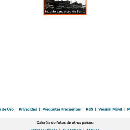
Ingenio azucarero de San Cristobal Mpio de Carloa A Carrillo Veracruz.
s de Uso
|
Privacidad
|
Preguntas Frecuentes
|
RSS
|
Versión Móvil
|
M
Galerías de fotos de otros países: