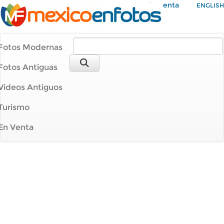
Mi Cuenta
ENGLISH
Fotos Modernas
Fotos Antiguas
Videos Antiguos
Turismo
En Venta