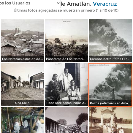
Fotos antiguas de Amatlán,
Veracruz
Últimas fotos agregadas se muestran primero (1 al 10 de 10):
Los Naranjos estacion de bombas Compania el Aguila.
Panorama de Los Naranjos Amatlán, Veracruz.
Campos petroliferos ( Fechada en 1922 ).
Una Calle.
Tipos Mexicanos Indias Amatecas por Fotógrafo Jacobo Granat.
Pozos petroleros en Amatlan Veracruz.