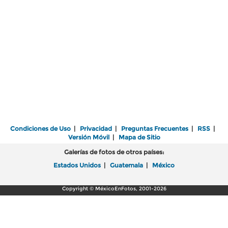
Condiciones de Uso
|
Privacidad
|
Preguntas Frecuentes
|
RSS
|
Versión Móvil
|
Mapa de Sitio
Galerías de fotos de otros países:
Estados Unidos
|
Guatemala
|
México
Copyright © MéxicoEnFotos, 2001-2026