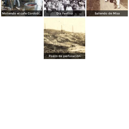
Moliendo el cafe Cordoba Veracruz
Dia Festivo
Saliendo de Misa
Pozos de perforación